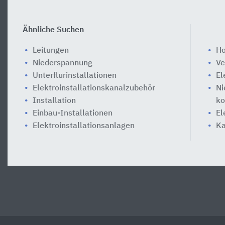
Ähnliche Suchen
Leitungen
Ho
Niederspannung
Ve
Unterflurinstallationen
El
Elektroinstallationskanalzubehör
Ni
Installation
ko
Einbau-Installationen
El
Elektroinstallationsanlagen
Ka