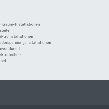
hlraum-Installationen
rteiler
ektroinstallationen
ederspannungsinstallationen
nventionell
ektrotechnik
bel