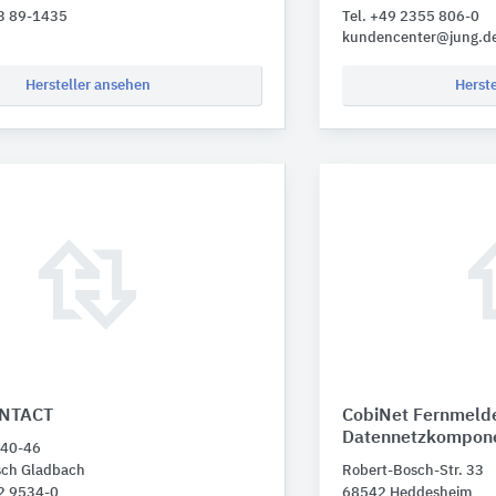
73 89-1435
Tel. +49 2355 806-0
kundencenter@jung.d
Hersteller ansehen
Herst
NTACT
CobiNet Fernmeld
Datennetzkompon
 40-46
sch Gladbach
Robert-Bosch-Str. 33
02 9534-0
68542 Heddesheim