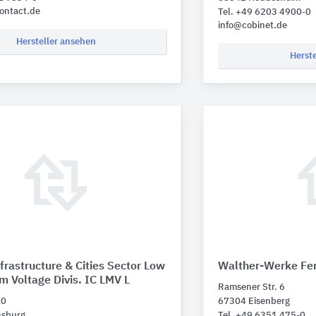
ontact.de
Tel. +49 6203 4900-0
info@cobinet.de
Hersteller ansehen
Herst
rastructure & Cities Sector Low
Walther-Werke Fe
 Voltage Divis. IC LMV L
Ramsener Str. 6
10
67304 Eisenberg
nsburg
Tel. +49 6351 475-0