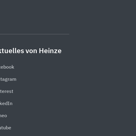
tuelles von Heinze
cebook
stagram
terest
nkedIn
meo
utube