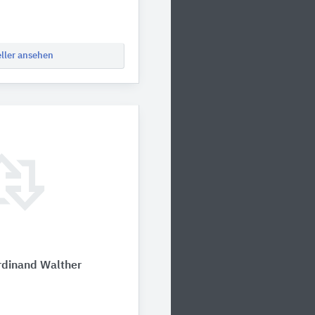
eller ansehen
rdinand Walther