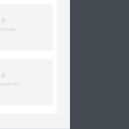
0
Details
0
tenprofile