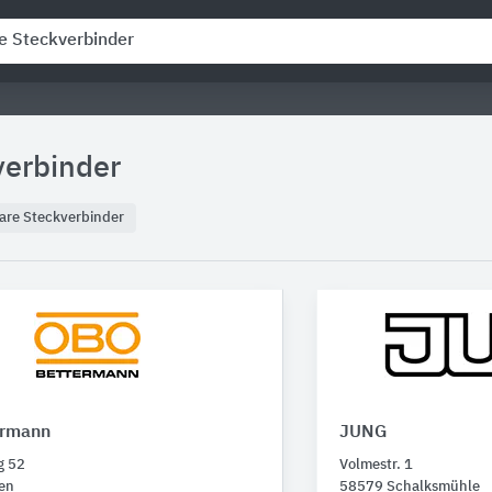
verbinder
are Steckverbinder
ermann
JUNG
g 52
Volmestr. 1
en
58579 Schalksmühle