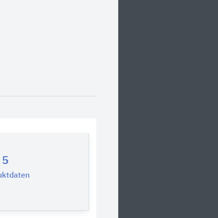
5
uktdaten