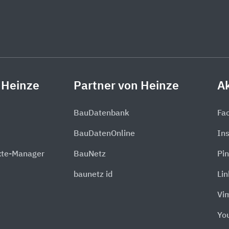
 Heinze
Partner von Heinze
Ak
BauDatenbank
Fa
BauDatenOnline
In
xte-Manager
BauNetz
Pin
baunetz id
Li
Vi
Yo