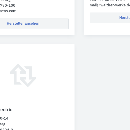
mail@walther-werke.d
1 790-100
mens.com
Herst
Hersteller ansehen
ectric
10-14
erg