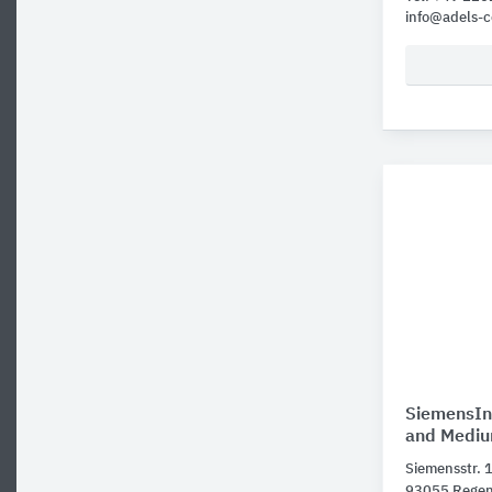
info@adels-c
SiemensInf
and Medium
Siemensstr. 
93055 Rege