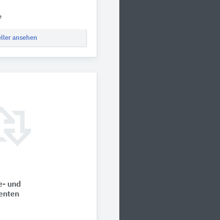
e
eller ansehen
e- und
enten