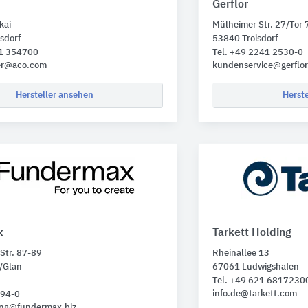
Gerflor
kai
Mülheimer Str. 27/Tor 
sdorf
53840 Troisdorf
31 354700
Tel. +49 2241 2530-0
er@aco.com
kundenservice@gerflo
Hersteller ansehen
Herst
x
Tarkett Holding
 Str. 87-89
Rheinallee 13
t/Glan
67061 Ludwigshafen
Tel. +49 621 6817230
info.de@tarkett.com
494-0
ung@fundermax.biz