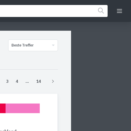
Beste Treffer
3
4
14