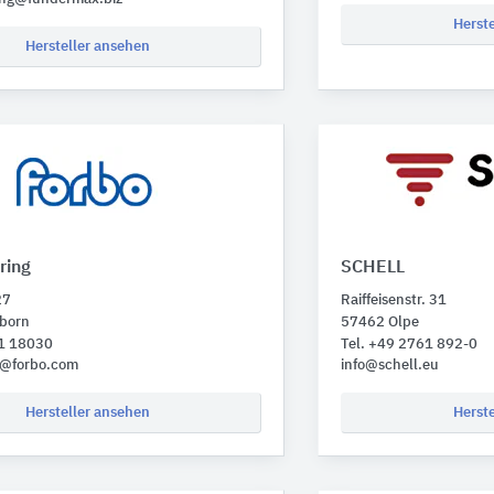
Herst
Hersteller ansehen
ring
SCHELL
27
Raiffeisenstr. 31
born
57462 Olpe
51 18030
Tel. +49 2761 892-0
y@forbo.com
info@schell.eu
Hersteller ansehen
Herst