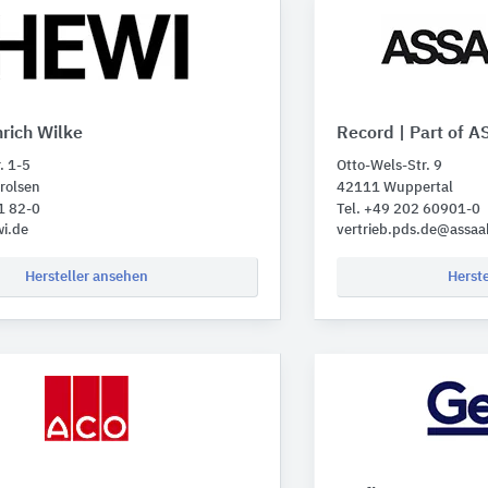
rich Wilke
Record | Part of 
. 1-5
Otto-Wels-Str. 9
rolsen
42111 Wuppertal
1 82-0
Tel. +49 202 60901-0
i.de
vertrieb.pds.de@assaa
Hersteller ansehen
Herst