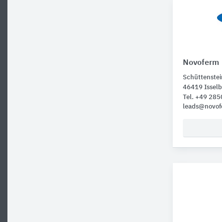
Novoferm
Schüttenstei
46419 Issel
Tel. +49 28
leads@novof