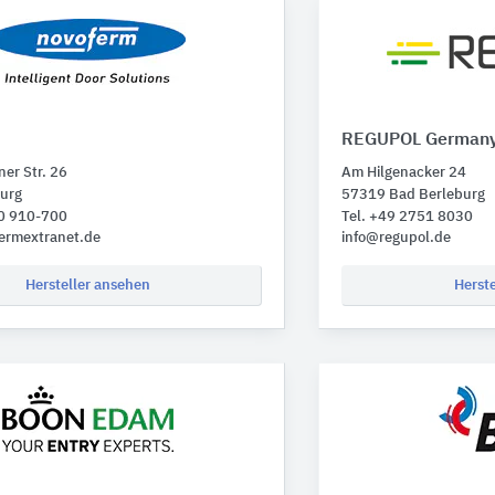
REGUPOL German
ner Str. 26
Am Hilgenacker 24
burg
57319 Bad Berleburg
50 910-700
Tel. +49 2751 8030
ermextranet.de
info@regupol.de
Hersteller ansehen
Herst