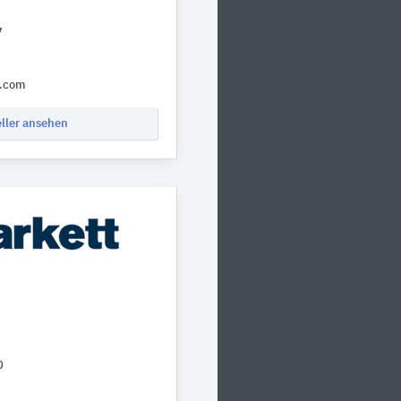
7
r.com
eller ansehen
0