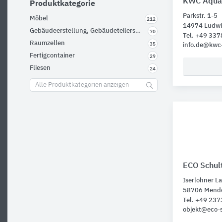
KWC Aquar
Produktkategorie
Parkstr. 1-5
Möbel
212
14974 Ludwi
Gebäudeerstellung, Gebäudeteilerstellung
70
Tel. +49 337
Raumzellen
35
info.de@kwc-
Fertigcontainer
29
Fliesen
24
Alle Produktkategorien anzeigen
ECO Schul
Iserlohner La
58706 Mend
Tel. +49 23
objekt@eco-