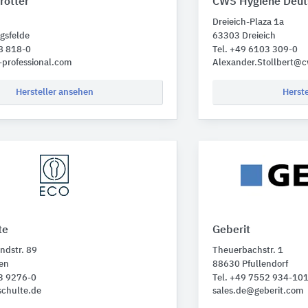
otter
CWS Hygiene Deut
Dreieich-Plaza 1a
gsfelde
63303 Dreieich
8 818-0
Tel. +49 6103 309-0
professional.com
Alexander.Stollbert@
Hersteller ansehen
Herst
te
Geberit
ndstr. 89
Theuerbachstr. 1
en
88630 Pfullendorf
73 9276-0
Tel. +49 7552 934-10
schulte.de
sales.de@geberit.com