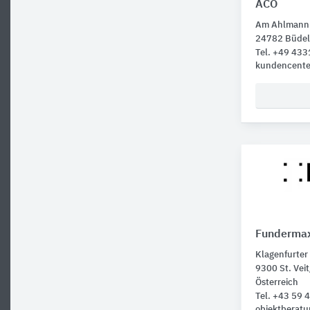
ACO
Am Ahlmann
24782 Büdel
Tel. +49 43
kundencent
Funderma
Klagenfurter
9300 St. Vei
Österreich
Tel. +43 59 
objektberat