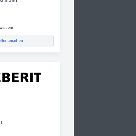
schland
cws.com
eller ansehen
11