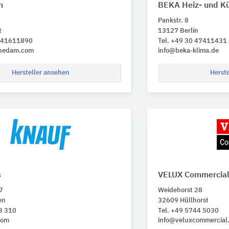
m
BEKA Heiz- und K
Pankstr. 8
t
13127 Berlin
1 41611890
Tel. +49 30 47411431
onedam.com
info@beka-klima.de
Hersteller ansehen
Herst
s
VELUX Commercial
7
Weidehorst 28
en
32609 Hüllhorst
3 310
Tel. +49 5744 5030
com
info@veluxcommercial