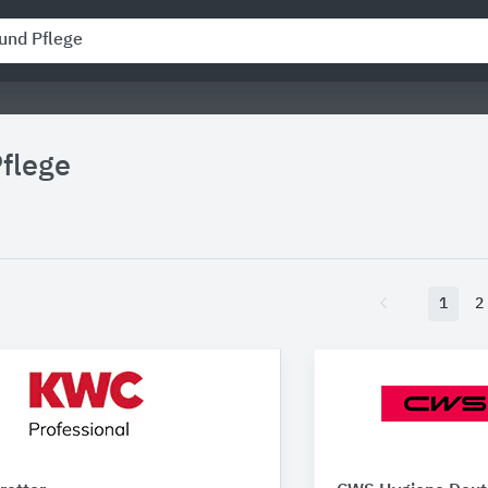
flege
1
2