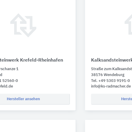
teinwerk Krefeld-Rheinhafen
Kalksandsteinwer
rschanze 1
Straße zum Kalksands
ld
38176 Wendeburg
51 52560-0
Tel. +49 5303 9191-0
feld.de
info@ks-radmacher.de
Hersteller ansehen
Herst