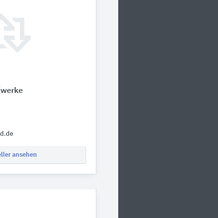
fwerke
ed.de
eller ansehen