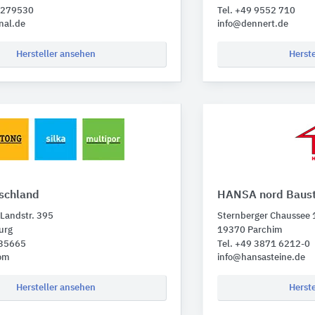
1 279530
Tel. +49 9552 710
nal.de
info@dennert.de
Hersteller ansehen
Herst
tschland
HANSA nord Bausto
 Landstr. 395
Sternberger Chaussee 
urg
19370 Parchim
235665
Tel. +49 3871 6212-0
om
info@hansasteine.de
Hersteller ansehen
Herst