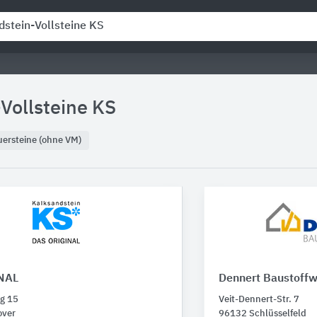
Vollsteine KS
ersteine (ohne VM)
NAL
Dennert Baustoffw
g 15
Veit-Dennert-Str. 7
over
96132 Schlüsselfeld