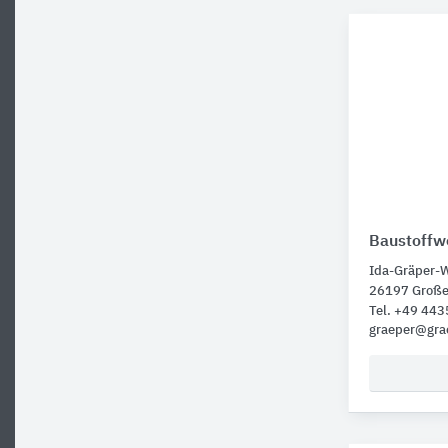
Baustoffwe
Ida-Gräper-
26197 Groß
Tel. +49 443
graeper@gra