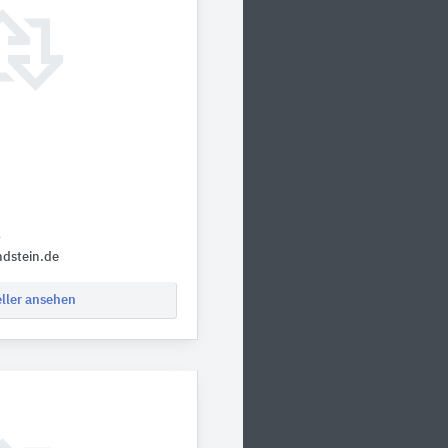
0
dstein.de
eller ansehen