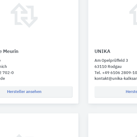
e Meurin
UNIKA
e
Am Opelprüffeld 3
nich
63110 Rodgau
2 702-0
Tel. +49 6106 2809-1
.de
kontakt@unika-kalksan
Hersteller ansehen
Herst