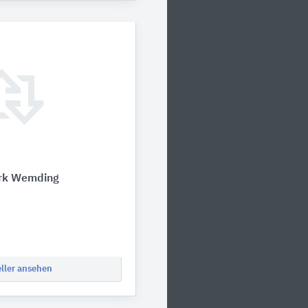
rk Wemding
eller ansehen