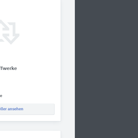
ffwerke
de
eller ansehen