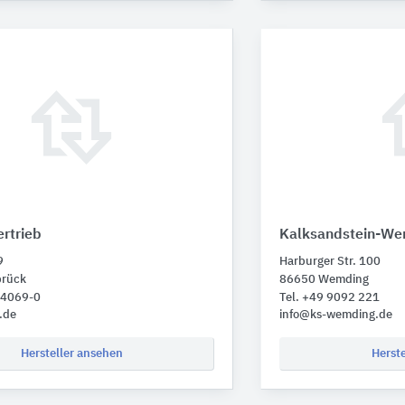
rtrieb
Kalksandstein-We
9
Harburger Str. 100
brück
86650 Wemding
 4069-0
Tel. +49 9092 221
.de
info@ks-wemding.de
Hersteller ansehen
Herst