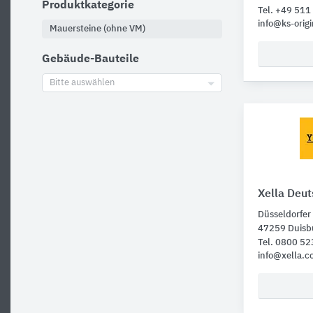
Produktkategorie
Tel. +49 51
info@ks-origi
Mauersteine (ohne VM)
Gebäude-Bauteile
Bitte auswählen
Xella Deu
Düsseldorfer
47259 Duisb
Tel. 0800 5
info@xella.c