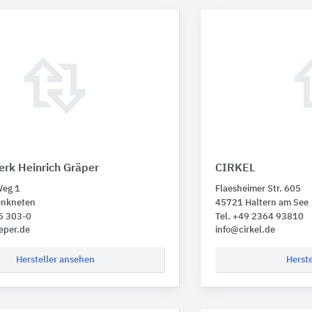
rk Heinrich Gräper
CIRKEL
Weg 1
Flaesheimer Str. 605
enkneten
45721 Haltern am See
5 303-0
Tel. +49 2364 93810
eper.de
info@cirkel.de
Hersteller ansehen
Herst