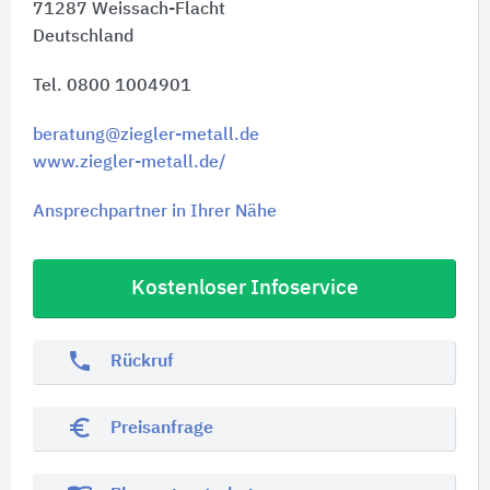
71287
Weissach-Flacht
Deutschland
Tel. 0800 1004901
beratung@ziegler-metall.de
www.ziegler-metall.de/
Ansprechpartner in Ihrer Nähe
Kostenloser Infoservice
phone
Rückruf
euro_symbol
Preisanfrage