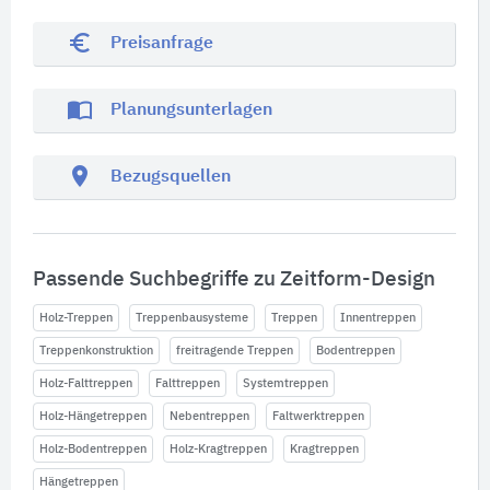
euro_symbol
Preisanfrage
import_contacts
Planungsunterlagen
location_on
Bezugsquellen
Passende Suchbegriffe zu Zeitform-Design
Holz-Treppen
Treppenbausysteme
Treppen
Innentreppen
Treppenkonstruktion
freitragende Treppen
Bodentreppen
Holz-Falttreppen
Falttreppen
Systemtreppen
Holz-Hängetreppen
Nebentreppen
Faltwerktreppen
Holz-Bodentreppen
Holz-Kragtreppen
Kragtreppen
Hängetreppen