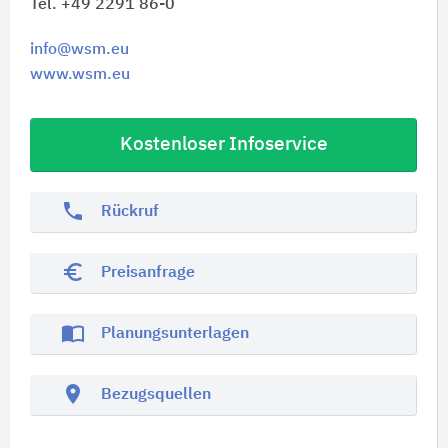
Tel. +49 2291 86-0
info@wsm.eu
www.wsm.eu
Kostenloser Infoservice
phone
Rückruf
euro_symbol
Preisanfrage
import_contacts
Planungsunterlagen
location_on
Bezugsquellen