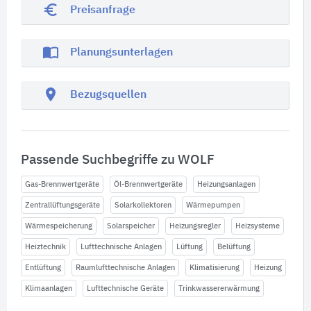
euro_symbol
Preisanfrage
import_contacts
Planungsunterlagen
location_on
Bezugsquellen
Passende Suchbegriffe zu WOLF
Gas-Brennwertgeräte
Öl-Brennwertgeräte
Heizungsanlagen
Zentrallüftungsgeräte
Solarkollektoren
Wärmepumpen
Wärmespeicherung
Solarspeicher
Heizungsregler
Heizsysteme
Heiztechnik
Lufttechnische Anlagen
Lüftung
Belüftung
Entlüftung
Raumlufttechnische Anlagen
Klimatisierung
Heizung
Klimaanlagen
Lufttechnische Geräte
Trinkwassererwärmung