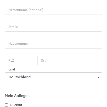
Firmenname (optional)
Straße
Hausnummer
Zugangskontrolle mit Toren, Drehkreuzen und
Schranken
PLZ
Ort
Heras
Land
Mein Anliegen
Rückruf