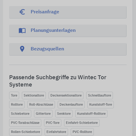
euro_symbol
Preisanfrage
import_contacts
Planungsunterlagen
location_on
Bezugsquellen
Passende Suchbegriffe zu Wintec Tor
Systeme
Tore
Sektionaltore
Deckensektionaltore
Schnelllauftore
Rolltore
Roll-Abschlüsse
Deckenlauftore
Kunststoff-Tore
Schiebetore
Gittertore
Senktore
Kunststoff-Rolltore
PVC-Torabschlüsse
PVC-Tore
Einfahrt-Schiebetore
Rollen-Schiebetore
Einfahrtstore
PVC-Rolltore