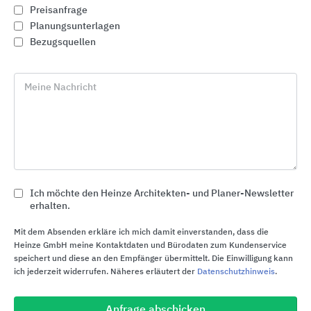
Preisanfrage
Planungsunterlagen
Bezugsquellen
Meine Nachricht
Ich möchte den Heinze Architekten- und Planer-Newsletter
erhalten.
Industrietore | Garagensektionaltore
Mit dem Absenden erkläre ich mich damit einverstanden, dass die
Hörmann
Heinze GmbH meine Kontaktdaten und Bürodaten zum Kundenservice
speichert und diese an den Empfänger übermittelt. Die Einwilligung kann
ich jederzeit widerrufen. Näheres erläutert der
Datenschutzhinweis
.
Anfrage abschicken