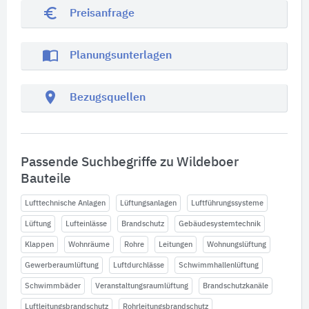
euro_symbol
Preisanfrage
import_contacts
Planungsunterlagen
location_on
Bezugsquellen
Passende Suchbegriffe zu Wildeboer
Bauteile
Lufttechnische Anlagen
Lüftungsanlagen
Luftführungssysteme
Lüftung
Lufteinlässe
Brandschutz
Gebäudesystemtechnik
Klappen
Wohnräume
Rohre
Leitungen
Wohnungslüftung
Gewerberaumlüftung
Luftdurchlässe
Schwimmhallenlüftung
Schwimmbäder
Veranstaltungsraumlüftung
Brandschutzkanäle
Luftleitungsbrandschutz
Rohrleitungsbrandschutz