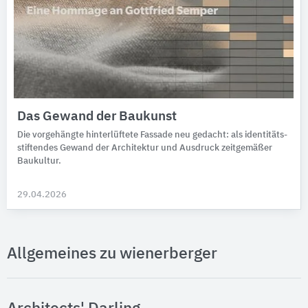
Das Gewand der Baukunst
Die vorgehängte hinter­lüftete Fassade neu ge­dacht: als iden­ti­täts­
stif­ten­des Gewand der Archi­tek­tur und Aus­druck zeit­ge­mäßer
Bau­kultur.
29.04.2026
Allgemeines zu wienerberger