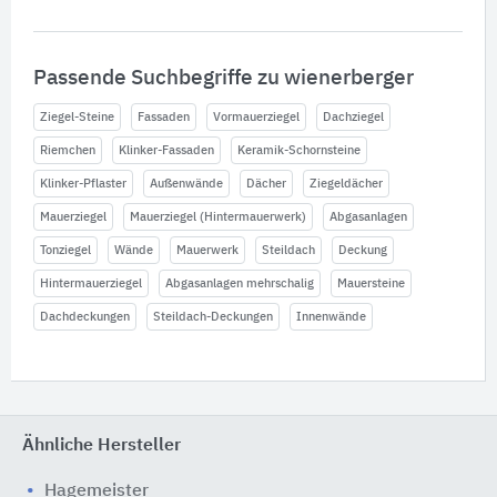
Passende Suchbegriffe zu wienerberger
Ziegel-Steine
Fassaden
Vormauerziegel
Dachziegel
Riemchen
Klinker-Fassaden
Keramik-Schornsteine
Klinker-Pflaster
Außenwände
Dächer
Ziegeldächer
Mauerziegel
Mauerziegel (Hintermauerwerk)
Abgasanlagen
Tonziegel
Wände
Mauerwerk
Steildach
Deckung
Hintermauerziegel
Abgasanlagen mehrschalig
Mauersteine
Dachdeckungen
Steildach-Deckungen
Innenwände
Ähnliche Hersteller
Hagemeister