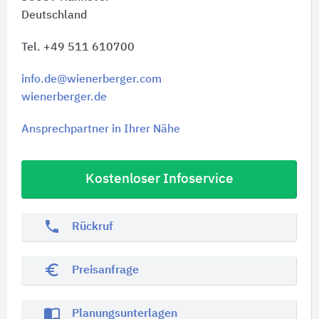
Deutschland
Tel. +49 511 610700
info.de@wienerberger.com
wienerberger.de
Ansprechpartner in Ihrer Nähe
Kostenloser Infoservice
phone
Rückruf
euro_symbol
Preisanfrage
import_contacts
Planungsunterlagen