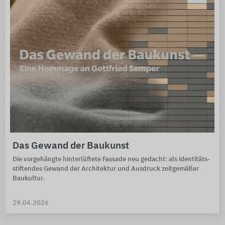
Das Gewand der Baukunst
Die vorgehängte hinter­lüftete Fassade neu ge­dacht: als iden­ti­täts­
stif­ten­des Gewand der Archi­tek­tur und Aus­druck zeit­ge­mäßer
Bau­kultur.
29.04.2026