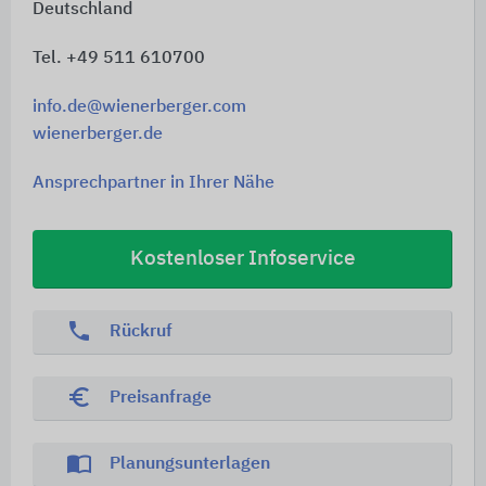
Deutschland
Tel. +49 511 610700
info.de@wienerberger.com
wienerberger.de
Ansprechpartner in Ihrer Nähe
Kostenloser Infoservice
phone
Rückruf
euro_symbol
Preisanfrage
import_contacts
Planungsunterlagen