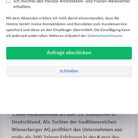
Ich möchte den Heinze Architekten- und Planer-Newsletter
in Deutschland. Sie ist hundertprozentige Tochter
erhalten.
der österreichischen Wienerberger AG und seit
Mit dem Absenden erkläre ich mich damit einverstanden, dass die
1986 auf dem deutschen Markt präsent.
Heinze GmbH meine Kontaktdaten und Bürodaten zum Kundenservice
speichert und diese an den Empfänger übermittelt. Die Einwilligung kann
wienerberger entwickelt und produziert
ich jederzeit widerrufen. Näheres erläutert der
Datenschutzhinweis
.
Tonbaustoffe für die Gebäudehülle vom Boden
über die Wand bis zum Dach sowie für die
Anfrage abschicken
Gestaltung von Freiflächen. 2024 wurde die
Creaton GmbH in das Unternehmen integriert. Mit
umfangreichen Systemlösungen für das Steildach
Schließen
inklusive Photovoltaik zählt Creaton zu den
führenden Dachmarken Europas und ergänzt das
wienerberger-Portfolio perfekt.
wienerberger beschäftigt insgesamt rund
1.800 Mitarbeitende
an über
20 Standorten
in
Deutschland. Als Tochter der traditionsreichen
Wienerberger AG profitiert das Unternehmen von
mehr als 200 Jahren Erfahrung in der Kunst des