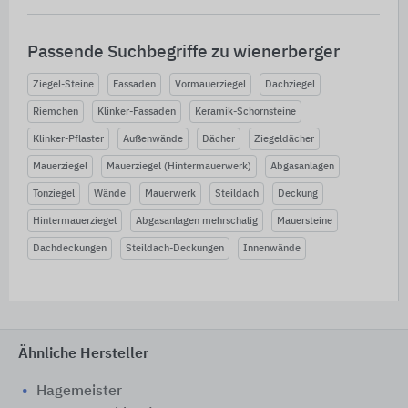
Passende Suchbegriffe zu wienerberger
Ziegel-Steine
Fassaden
Vormauerziegel
Dachziegel
Riemchen
Klinker-Fassaden
Keramik-Schornsteine
Klinker-Pflaster
Außenwände
Dächer
Ziegeldächer
Mauerziegel
Mauerziegel (Hintermauerwerk)
Abgasanlagen
Tonziegel
Wände
Mauerwerk
Steildach
Deckung
Hintermauerziegel
Abgasanlagen mehrschalig
Mauersteine
Dachdeckungen
Steildach-Deckungen
Innenwände
Ähnliche Hersteller
Hagemeister