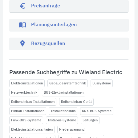
euro_symbol
Preisanfrage
import_contacts
Planungsunterlagen
location_on
Bezugsquellen
Passende Suchbegriffe zu Wieland Electric
Elektroinstallationen
Gebäudesystemtechnik
Bussysteme
Netzwerktechnik
BUS-Elektroinstallationen
Reiheneinbau-Installationen
Reiheneinbau-Gerät
Einbau-Installationen
Installationsbus
KNX-BUS-Systeme
Funk-BUS-Systeme
Instabus-Systeme
Leitungen
Elektroinstallationsanlagen
Niederspannung