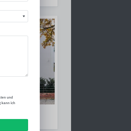
aten und
 kann ich
 Beschichtungen
n Lacke Bautenschutz