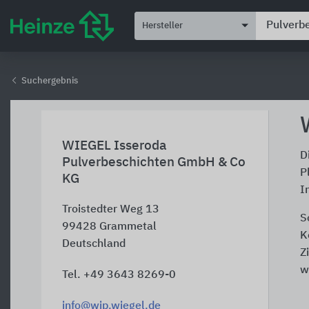
Hersteller
Suchergebnis
WIEGEL Isseroda
D
Pulverbeschichten GmbH & Co
P
KG
I
Troistedter Weg 13
S
99428
Grammetal
K
Deutschland
Z
w
Tel. +49 3643 8269-0
info@wip.wiegel.de