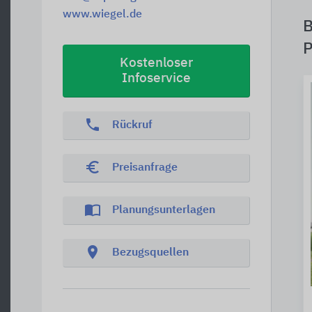
www.wiegel.de
B
P
Kostenloser
Infoservice
phone
Rückruf
euro_symbol
Preisanfrage
import_contacts
Planungsunterlagen
location_on
Bezugsquellen