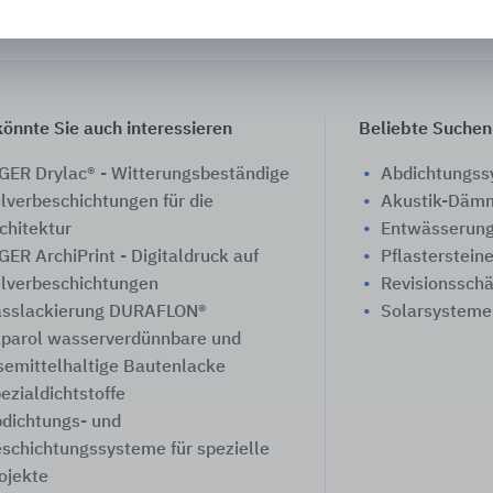
önnte Sie auch interessieren
Beliebte Suchen
GER Drylac® - Witterungsbeständige
Abdichtungs
lverbeschichtungen für die
Akustik-Däm
chitektur
Entwässerung
GER ArchiPrint - Digitaldruck auf
Pflasterstein
lverbeschichtungen
Revisionssch
sslackierung DURAFLON®
Solarsysteme
parol ​wasserverdünnbare und
semittelhaltige Bautenlacke
ezialdichtstoffe
dichtungs- und
schichtungssysteme für spezielle
ojekte