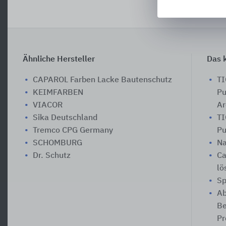
Ähnliche Hersteller
Das k
CAPAROL Farben Lacke Bautenschutz
TI
KEIMFARBEN
Pu
VIACOR
Ar
Sika Deutschland
TI
Tremco CPG Germany
Pu
SCHOMBURG
Na
Dr. Schutz
Ca
lö
Sp
Ab
Be
Pr