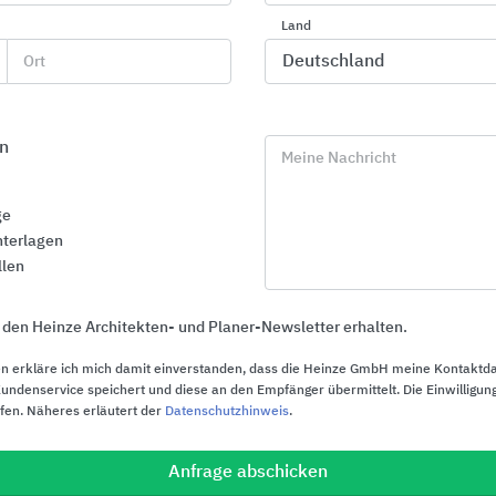
Land
Ort
n
Meine Nachricht
ge
terlagen
llen
 den Heinze Architekten- und Planer-Newsletter erhalten.
n erkläre ich mich damit einverstanden, dass die Heinze GmbH meine Kontaktd
ndenservice speichert und diese an den Empfänger übermittelt. Die Einwilligung
ufen. Näheres erläutert der
Datenschutzhinweis
.
Flachdach-Systeme
Nachhaltige
Paul Bauder
CAPAROL Farbe
Anfrage abschicken