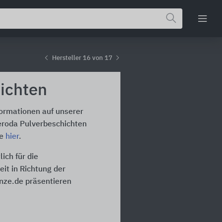
Hersteller 16 von 17
ichten
formationen auf unserer
eroda Pulverbeschichten
te
hier
.
ich für die
it in Richtung der
inze.de präsentieren