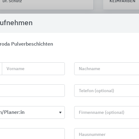
Dr. Schutz
KEIMFARBEN
aufnehmen
roda Pulverbeschichten
Vorname
Nachname
Telefon (optional)
Firmenname (optional)
Fassadengestaltung und
HASIT Lösun
Fassadendämmung
HASIT Trockenm
Hausnummer
CAPAROL Farben Lacke Bautenschutz