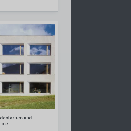
adenfarben und
teme