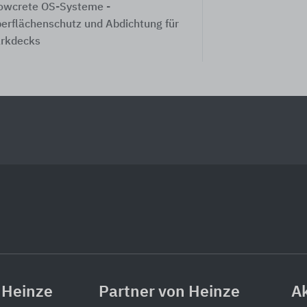
owcrete OS-Systeme -
erflächenschutz und Abdichtung für
rkdecks
 Heinze
Partner von Heinze
Ak