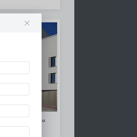
gen für den Neubau
örtel