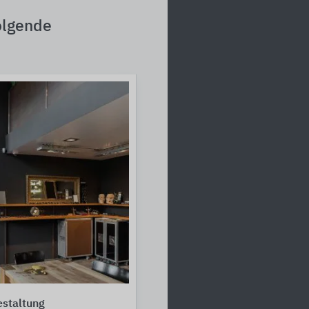
olgende
staltung