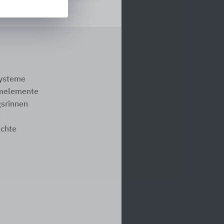
systeme
melemente
srinnen
e
ächte