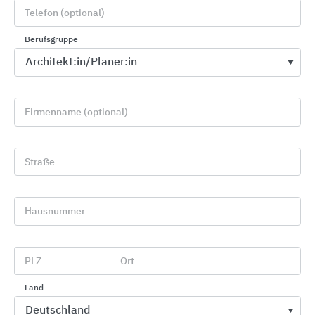
über 100 Jahren.
Telefon (optional)
Produkte
:
Berufsgruppe
Fensterbänke
Fassaden
Balkone
Firmenname (optional)
Terrassen
Tische
Straße
Schichtholz
Formteile
Hausnummer
PLZ
Ort
WERZALIT Deutschland GmbH
Land
Bahnhofstraße Gernrode 45