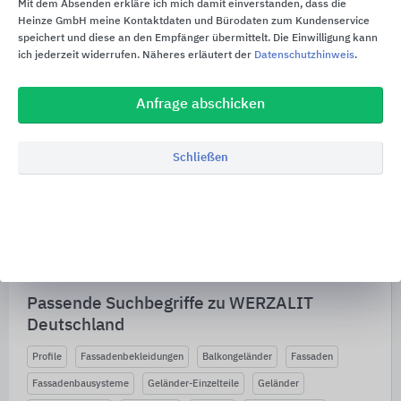
Mit dem Absenden erkläre ich mich damit einverstanden, dass die
Heinze GmbH meine Kontaktdaten und Bürodaten zum Kundenservice
location_on
Bezugsquellen
speichert und diese an den Empfänger übermittelt. Die Einwilligung kann
ich jederzeit widerrufen. Näheres erläutert der
Datenschutzhinweis
.
Anfrage abschicken
Alle Inhalte von WERZALIT Deutschland
Produktinformationen
Schließen
Ausschreibungstexte
Architekturobjekte
Alle Inhalte anzeigen
Passende Suchbegriffe zu WERZALIT
Deutschland
Profile
Fassadenbekleidungen
Balkongeländer
Fassaden
Fassadenbausysteme
Geländer-Einzelteile
Geländer