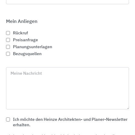
37339
Gernrode
Deutschland
Mein Anliegen
Tel. +49 36076 48-0
Rückruf
Preisanfrage
info@werzalit.com
Planungsunterlagen
www.werzalit.com
Bezugsquellen
Kostenloser Infoservice
Meine Nachricht
phone
Rückruf
euro_symbol
Preisanfrage
Ich möchte den Heinze Architekten- und Planer-Newsletter
erhalten.
import_contacts
Planungsunterlagen