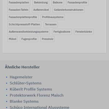
Fassadenplatten
Bekleidung
Balkone
Fassadenprofile
Fassaden-Tafeln
Außenmöbel
Geländerkonstruktionen
Fassadenplattenprofile
Profilbausysteme
Schichtpressstoff-Platten
Terrassen
Außenwandbekleidungssysteme
Fertigbalkone
Fensterbänke
Möbel
Fugenprofile
Pressholz
Ähnliche Hersteller
Hagemeister
Schlüter-Systems
Küberit Profile Systems
Protektorwerk Florenz Maisch
Blanke Systems
Schüco International Alusysteme