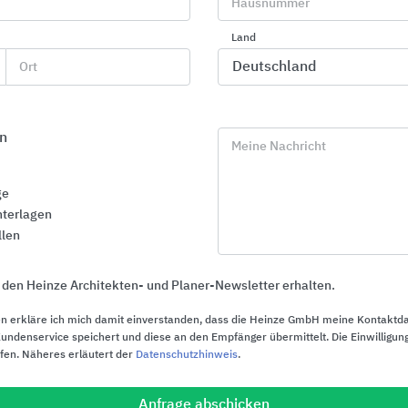
Hausnummer
Land
Ort
Umbau und energet
Verwaltungsgebäu
Energetische Modernisierung
Zukunft. Dieses Wohn- und 
n
Meine Nachricht
umfassend energetisch sanie
Erneuerung der Gebäudehül
ge
terlagen
llen
11.06.2026
 den Heinze Architekten- und Planer-Newsletter erhalten.
n erkläre ich mich damit einverstanden, dass die Heinze GmbH meine Kontaktd
ndenservice speichert und diese an den Empfänger übermittelt. Die Einwilligung
Charles-Hallgarten
ufen. Näheres erläutert der
Datenschutzhinweis
.
Erweiterungsbau in
Holzmodulbauweis
Anfrage abschicken