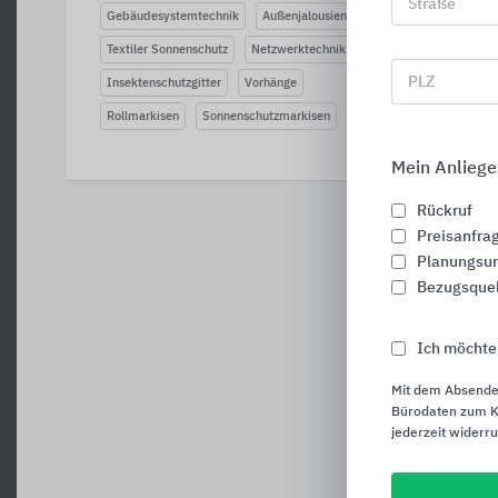
Straße
Gebäudesystemtechnik
Außenjalousien
Textiler Sonnenschutz
Netzwerktechnik
PLZ
Insektenschutzgitter
Vorhänge
Rollmarkisen
Sonnenschutzmarkisen
Mein Anliege
Rückruf
Preisanfra
Planungsun
Bezugsque
Ich möchte
Mit dem Absende
Bürodaten zum Ku
jederzeit widerr