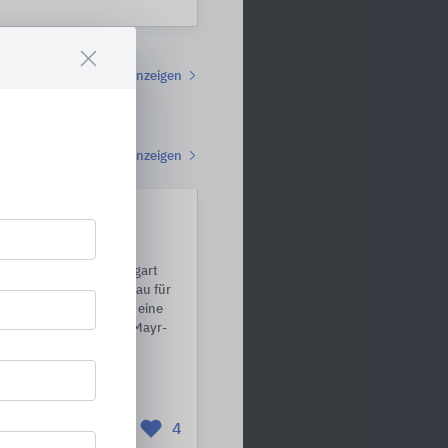
Alle anzeigen
Alle anzeigen
nter (SCC) –
Mayr-Stihl
ng des Klinikums Stuttgart
m Hegelplatz ein Neubau für
beengter Fläche wurde eine
 Das Tumorzentrum Eva Mayr-
oderne Therapien und
zentrierte Versorgung.
4