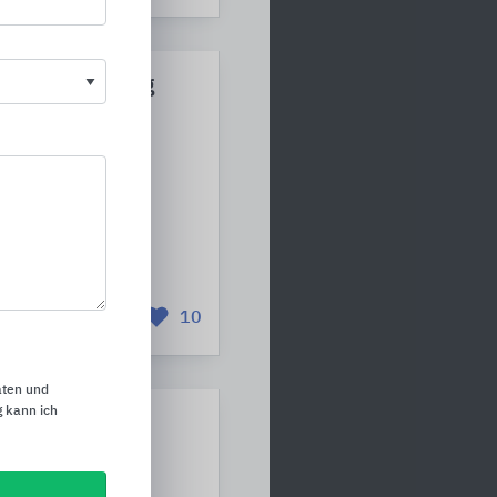
ische Sanierung
de K13
 für eine klimaneutrale
Geschäftshaus wurde
rt. Im Fokus stand die
le.
10
aten und
 kann ich
 Schule -
e