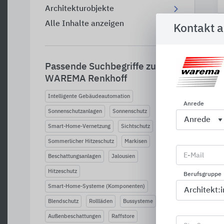
Architekturobjekte
Alle Inhalte anzeigen
Kontakt 
Passende Suchbegriffe zu
A
WAREMA Renkhoff
Intelligente Gebäudeautomation
Anrede
Sonnenschutzanlagen
Sonnenschutz
Smart-Home-Vernetzung
Sichtschutz
Sommerlicher Hitzeschutz
Markisen
E-Mail
Beschattungsanlagen
Jalousien
Hitzeschutz
Berufsgruppe
Smart-Home-Systeme (Komponenten)
Blendschutz
Rollläden
Bussysteme
Außenbeschattungen
Raffstore