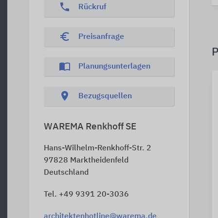
phone
Rückruf
euro_symbol
Preisanfrage
P
import_contacts
Planungsunterlagen
location_on
Bezugsquellen
WAREMA Renkhoff SE
Hans-Wilhelm-Renkhoff-Str. 2
97828
Marktheidenfeld
Deutschland
Tel. +49 9391 20-3036
architektenhotline@warema.de