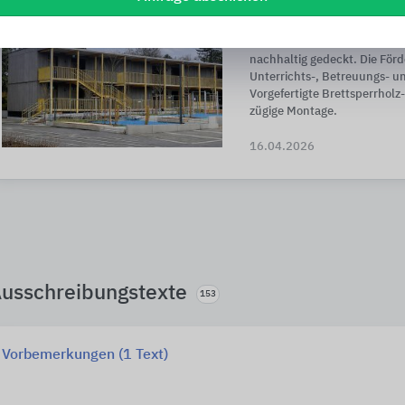
Mit dem Neubau eines freist
Ergänzungsbaus in modulare
Raumbedarf der Charles-Hall
nachhaltig gedeckt. Die Förd
Unterrichts-, Betreuungs- 
Vorgefertigte Brettsperrhol
zügige Montage.
16.04.2026
usschreibungstexte
153
Vorbemerkungen (1 Text)