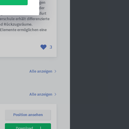
ehenden, zweigeschossigen
r Holzbauweise wurde der
garten-Schule in Frankfurt
erschule erhält differenzierte
und Rückzugsräume.
z-Elemente ermöglichen eine
3
Alle anzeigen
Alle anzeigen
Position ansehen
Download