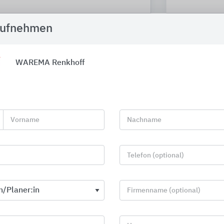
aufnehmen
WAREMA Renkhoff
rchitekturobjekte
3 von 174
Stuttgart Cancer Ce
Vorname
Nachname
Tumorzentrum Eva 
Im Zuge der Neustrukturieru
entstand mit dem „Haus G“ a
die Krebsbehandlung. Trotz 
Telefon (optional)
optimale Nutzung erreicht.
Stihl bietet auf 7.000 m² m
Forschung für eine patienten
Firmenname (optional)
11.06.2026