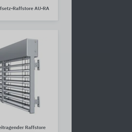
setz-Raffstore AU-RA
tragender Raffstore