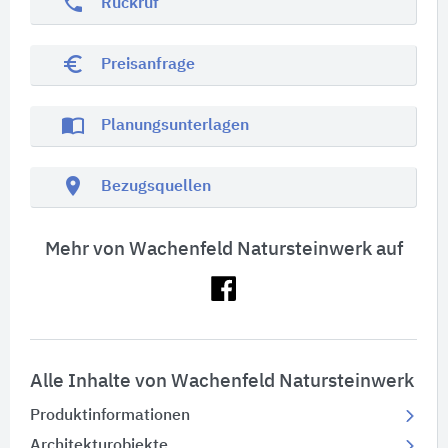
phone
Rückruf
euro_symbol
Preisanfrage
import_contacts
Planungsunterlagen
location_on
Bezugsquellen
Mehr von Wachenfeld Natursteinwerk auf
Alle Inhalte von Wachenfeld Natursteinwerk
Produktinformationen
Architekturobjekte