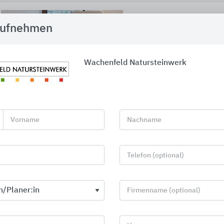
Kragtreppen aus St
aufnehmen
WACHENFELD Natursteinwerk:
Treppenpartner seit 1883
Wachenfeld Natursteinwerk
16.07.2026
Vorname
Nachname
Kragtreppen aus St
WACHENFELD Natursteinwerk:
Telefon (optional)
Treppenpartner seit 1883
Firmenname (optional)
08.05.2026