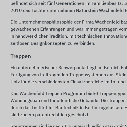
befindet sich seit fünf Generationen im Familienbesitz. In
2010 das Tochterunternehmen Naturstein Wachenfeld Be
Die Unternehmensphilosophie der Firma Wachenfeld basi
gewachsenen Erfahrungen und war immer getragen vom 
in handwerklicher Tradition, mit technischen Innovatio
zeitlosen Designkonzepten zu verbinden.
Treppen
Ein unternehmerischer Schwerpunkt liegt im Bereich En
Fertigung von freitragenden Treppensystemen aus Stein,
Holz für die verschiedensten Einsatzbereiche im In- und
Das Wachenfeld Treppen Programm bietet Treppentypen
Wohnungsbau und für öffentliche Gebäude. Die Treppen s
durch das Institut für Bautechnik in Berlin zugelassen. 
sind zudem patentrechtlich geschützt.
Steintreppen sind je nach Typ unterschiedlich stark mit 