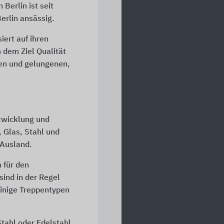
 Berlin ist seit
rlin ansässig.
ert auf ihren
dem Ziel Qualität
nen und gelungenen,
twicklung und
 Glas, Stahl und
 Ausland.
 für den
ind in der Regel
Einige Treppentypen
Stahl oder Edelstahl