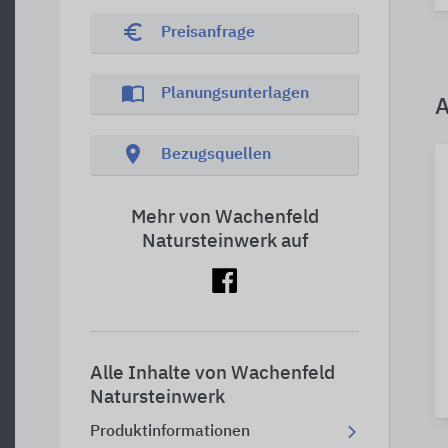
euro_symbol
Preisanfrage
import_contacts
Planungsunterlagen
A
location_on
Bezugsquellen
Mehr von Wachenfeld
Natursteinwerk auf
Alle Inhalte von Wachenfeld
Natursteinwerk
Produktinformationen