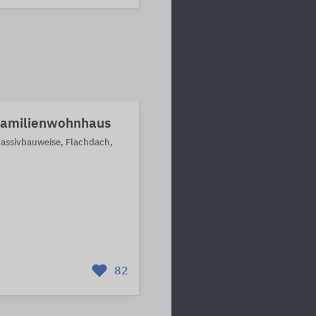
familienwohnhaus
Massivbauweise, Flachdach,
82