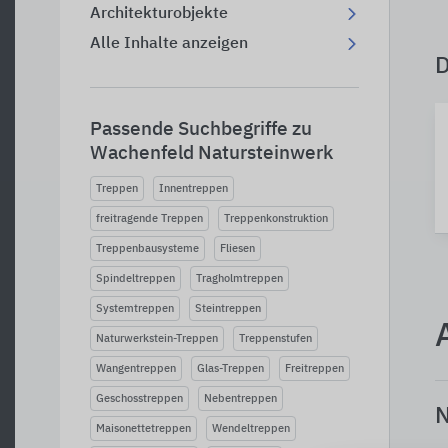
Architekturobjekte
Alle Inhalte anzeigen
Passende Suchbegriffe zu
Wachenfeld Natursteinwerk
Treppen
Innentreppen
freitragende Treppen
Treppenkonstruktion
Treppenbausysteme
Fliesen
Spindeltreppen
Tragholmtreppen
Systemtreppen
Steintreppen
Naturwerkstein-Treppen
Treppenstufen
Wangentreppen
Glas-Treppen
Freitreppen
Geschosstreppen
Nebentreppen
N
Maisonettetreppen
Wendeltreppen