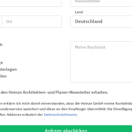
Hausnummer
Land
Ort
Kragtreppen aus St
WACHENFELD Natursteinwerk:
Treppenpartner seit 1883
n
Meine Nachricht
ge
26.02.2026
terlagen
llen
 den Heinze Architekten- und Planer-Newsletter erhalten.
Allgemeines zu Wachenfeld Na
n erkläre ich mich damit einverstanden, dass die Heinze GmbH meine Kontaktd
ndenservice speichert und diese an den Empfänger übermittelt. Die Einwilligung
ufen. Näheres erläutert der
Datenschutzhinweis
.
irmenporträt
Anfrage abschicken