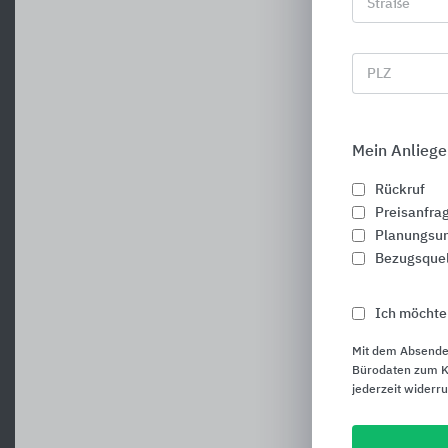
Straße
PLZ
Mein Anliege
Rückruf
Preisanfra
Planungsun
Bezugsque
Ich möchte
Mit dem Absende
Bürodaten zum Ku
jederzeit widerr
F