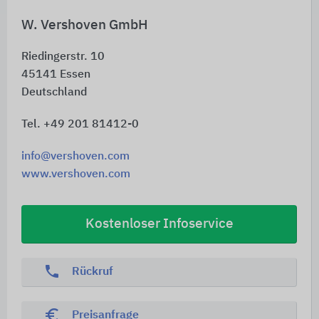
W. Vershoven GmbH
Riedingerstr. 10
45141
Essen
Deutschland
Tel. +49 201 81412-0
info@vershoven.com
www.vershoven.com
Kostenloser Infoservice
phone
Rückruf
euro_symbol
Preisanfrage