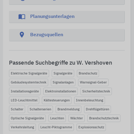
import_contacts
Planungsunterlagen
location_on
Bezugsquellen
Passende Suchbegriffe zu W. Vershoven
Elektrische Signalgeräte
Signalgeräte
Brandschutz
Gebäudesystemtechnik
Signalanlagen
Warnsignal-Geber
Installationsgeräte
Elektroinstallationen
Sicherheitstechnik
LED-Leuchtmittel
Kältesteuerungen
Innenbeleuchtung
Schalter
Schalterserien
Brandmeldung
Drehflügeltüren
Optische Signalgeräte
Leuchten
Wächter
Brandschutztechnik
Verkehrsleitung
Leucht-Piktogramme
Explosionsschutz