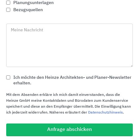
Planungsunterlagen
Bezugsquellen
Meine Nachricht
Ich möchte den Heinze Architekten- und Planer-Newsletter
Alarmanlagen zum Schutz vor Überfall, Einbruch
erhalten.
und Brand
Mit dem Absenden erkläre ich mich damit einverstanden, dass die
Telenot Electronic
Heinze GmbH meine Kontaktdaten und Bürodaten zum Kundenservice
speichert und diese an den Empfänger übermittelt. Die Einwilligung kann
ich jederzeit widerrufen. Näheres erläutert der
Datenschutzhinweis
.
Anfrage abschicken