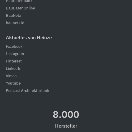
BauDatenbank
BauDatenOnline
BauNetz
baunetz id
Aktuelles von Heinze
Facebook
Instagram
Pinterest
LinkedIn
Vimeo
Youtube
Podcast Architekturfunk
8.000
Hersteller