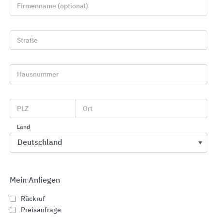
Firmenname (optional)
Straße
Hausnummer
Automatische Türsysteme / Automatiktüren
Gilgen Door Systems
PLZ
Ort
Land
Mein Anliegen
Rückruf
Preisanfrage