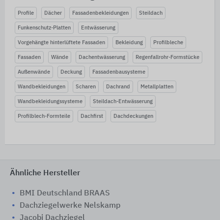
Profile
Dächer
Fassadenbekleidungen
Steildach
Funkenschutz-Platten
Entwässerung
Vorgehängte hinterlüftete Fassaden
Bekleidung
Profilbleche
Fassaden
Wände
Dachentwässerung
Regenfallrohr-Formstücke
Außenwände
Deckung
Fassadenbausysteme
Wandbekleidungen
Scharen
Dachrand
Metallplatten
Wandbekleidungssysteme
Steildach-Entwässerung
Profilblech-Formteile
Dachfirst
Dachdeckungen
Ähnliche Hersteller
BMI Deutschland BRAAS
Dachziegelwerke Nelskamp
Jacobi Dachziegel