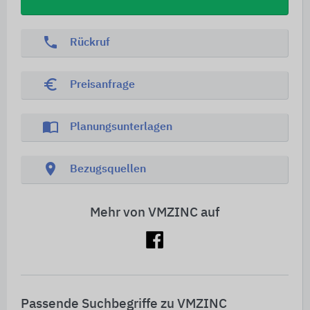
phone
Rückruf
euro_symbol
Preisanfrage
import_contacts
Planungsunterlagen
location_on
Bezugsquellen
Mehr von VMZINC auf
Passende Suchbegriffe zu VMZINC