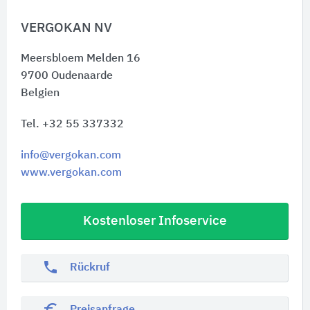
VERGOKAN NV
Meersbloem Melden 16
9700
Oudenaarde
Belgien
Tel. +32 55 337332
info@vergokan.com
www.vergokan.com
Kostenloser Infoservice
phone
Rückruf
euro_symbol