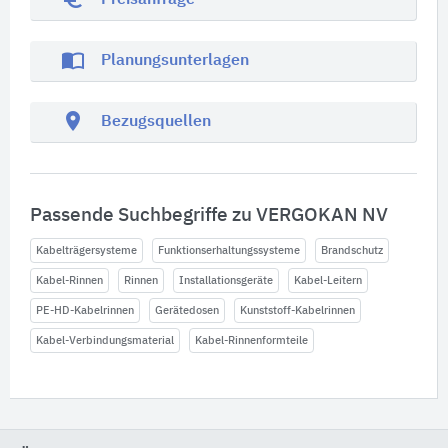
Preisanfrage
import_contacts
Planungsunterlagen
location_on
Bezugsquellen
Passende Suchbegriffe zu VERGOKAN NV
Kabelträgersysteme
Funktionserhaltungssysteme
Brandschutz
Kabel-Rinnen
Rinnen
Installationsgeräte
Kabel-Leitern
PE-HD-Kabelrinnen
Gerätedosen
Kunststoff-Kabelrinnen
Kabel-Verbindungsmaterial
Kabel-Rinnenformteile