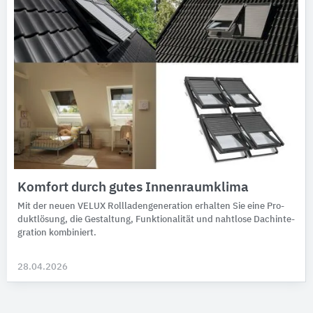
Komfort durch gutes Innenraumklima
Mit der neuen VELUX Roll­laden­gene­ra­tion er­halten Sie eine Pro­
dukt­lö­sung, die Ge­stal­tung, Funk­tio­na­li­tät und naht­lose Dach­inte­
gra­tion kombiniert.
28.04.2026