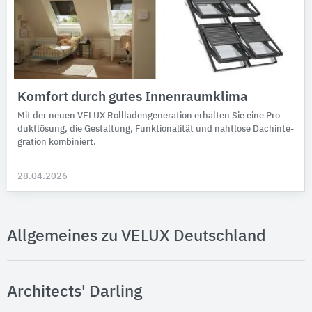
Komfort durch gutes Innenraumklima
Mit der neuen VELUX Roll­laden­gene­ra­tion er­halten Sie eine Pro­
dukt­lö­sung, die Ge­stal­tung, Funk­tio­na­li­tät und naht­lose Dach­inte­
gra­tion kombiniert.
28.04.2026
Allgemeines zu VELUX Deutschland
Architects' Darling