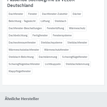
Deutschland
Dachfenster
Fenster
Dachfenster-Zubehör
Dächer
Belichtung - Tageslicht
Lüftung
Steildach
Dachfenster-Beschattungen
Fensterlüftung
Wärmeschutz
Dachbelichtung
Fertigfenster
Fenstersysteme
Dachwohnraumfenster
Steildachsysteme
Steildachfenster
Wärmeschutzdachfenster
Wärmeschutzfenster
Steildach-Belichtung
Dachdämmung
Schwingflügelfenster
Schwingflügeldachfenster
Lichtkuppeln
Steildachdämmung
Klappflügelfenster
Ähnliche Hersteller