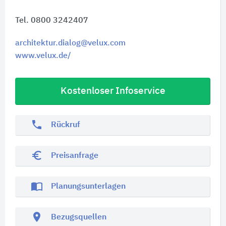
Tel. 0800 3242407
architektur.dialog@velux.com
www.velux.de/
Kostenloser Infoservice
phone
Rückruf
euro_symbol
Preisanfrage
import_contacts
Planungsunterlagen
location_on
Bezugsquellen