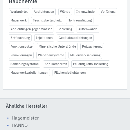
Bauchemie
Werkmörtel
Abdichtungen
Wände
Innenwände
Verfüllung
Mauerwerk
Feuchtigkeitsschutz
Hohlraumfüllung
Abdichtungen gegen Wasser
Sanierung
Außenwände
Entfeuchtung
Injektionen
Gebäudeabdichtungen
Funktionsputze
Mineralische Untergründe
Putzsanierung
Renovierungen
Wandbausysteme
Mauerwerksanierung
Sanierungssysteme
Kapillarsperren
Feuchtigkeits-Isolierung
Mauerwerksabdichtungen
Flächenabdichtungen
Ähnliche Hersteller
Hagemeister
HANNO