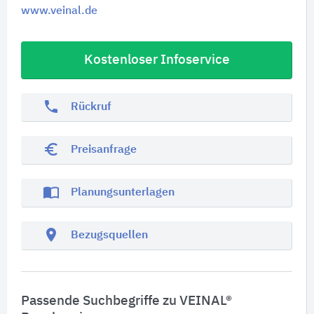
www.veinal.de
Kostenloser Infoservice
phone
Rückruf
euro_symbol
Preisanfrage
import_contacts
Planungsunterlagen
location_on
Bezugsquellen
Passende Suchbegriffe zu VEINAL®