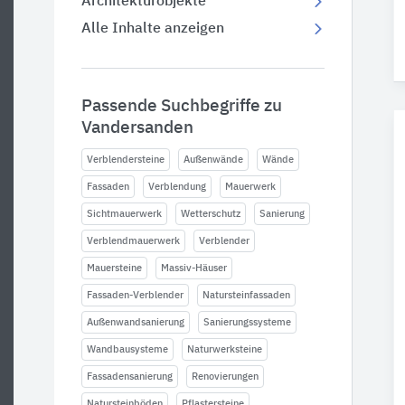
Architekturobjekte
Alle Inhalte anzeigen
Passende Suchbegriffe zu
Vandersanden
Verblendersteine
Außenwände
Wände
Fassaden
Verblendung
Mauerwerk
Sichtmauerwerk
Wetterschutz
Sanierung
Verblendmauerwerk
Verblender
Mauersteine
Massiv-Häuser
Fassaden-Verblender
Natursteinfassaden
Außenwandsanierung
Sanierungssysteme
Wandbausysteme
Naturwerksteine
Fassadensanierung
Renovierungen
Natursteinböden
Pflastersteine