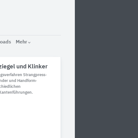
oads
Mehr
iegel und Klinker
ngsverfahren Strangpress-
ender und Handform-
schiedlichen
 Kantenführungen.