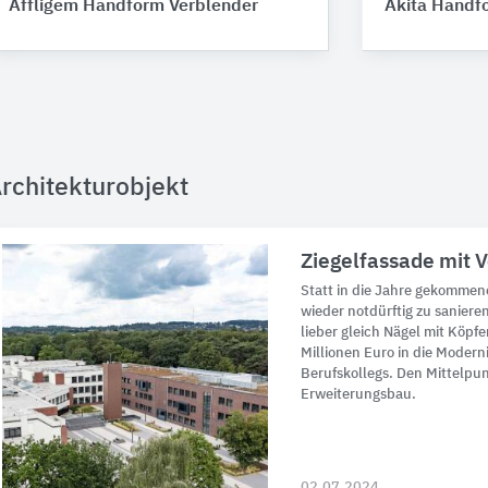
Affligem Handform Verblender
Akita Handf
rchitekturobjekt
Ziegelfassade mit V
Statt in die Jahre gekomme
wieder notdürftig zu saniere
lieber gleich Nägel mit Köpf
Millionen Euro in die Modern
Berufskollegs. Den Mittelpun
Erweiterungsbau.
02.07.2024