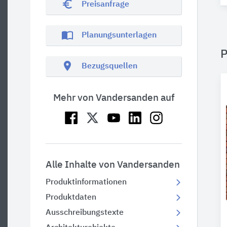
euro_symbol
Preisanfrage
import_contacts
Planungsunterlagen
P
location_on
Bezugsquellen
Mehr von Vandersanden auf
Alle Inhalte von Vandersanden
Produktinformationen
Produktdaten
Ausschreibungstexte