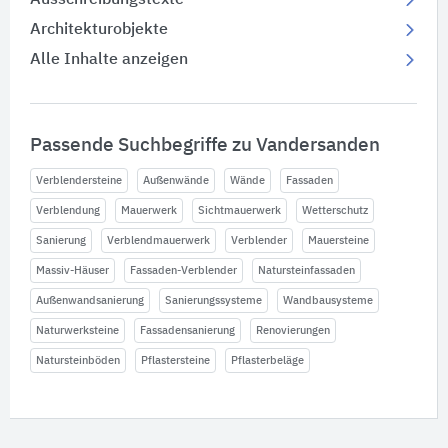
Architekturobjekte
Alle Inhalte anzeigen
Passende Suchbegriffe zu Vandersanden
Verblendersteine
Außenwände
Wände
Fassaden
Verblendung
Mauerwerk
Sichtmauerwerk
Wetterschutz
Sanierung
Verblendmauerwerk
Verblender
Mauersteine
Massiv-Häuser
Fassaden-Verblender
Natursteinfassaden
Außenwandsanierung
Sanierungssysteme
Wandbausysteme
Naturwerksteine
Fassadensanierung
Renovierungen
Natursteinböden
Pflastersteine
Pflasterbeläge