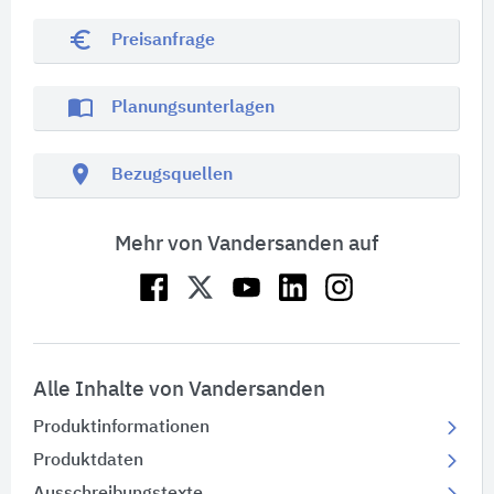
euro_symbol
Preisanfrage
import_contacts
Planungsunterlagen
location_on
Bezugsquellen
Mehr von Vandersanden auf
Alle Inhalte von Vandersanden
Produktinformationen
Produktdaten
Ausschreibungstexte