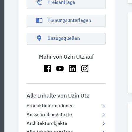
euro_symbol
Preisanfrage
import_contacts
Planungsunterlagen
location_on
Bezugsquellen
Mehr von Uzin Utz auf
Alle Inhalte von Uzin Utz
Produktinformationen
Ausschreibungstexte
Architekturobjekte