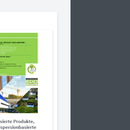
sierte Produkte,
ispersionbasierte