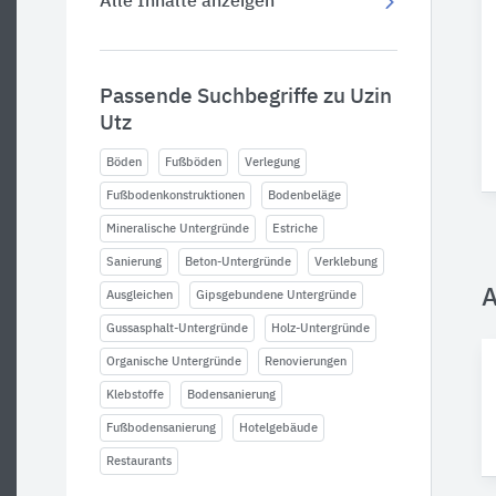
Alle Inhalte anzeigen
Passende Suchbegriffe zu Uzin
Utz
Böden
Fußböden
Verlegung
Fußbodenkonstruktionen
Bodenbeläge
Mineralische Untergründe
Estriche
Sanierung
Beton-Untergründe
Verklebung
A
Ausgleichen
Gipsgebundene Untergründe
Gussasphalt-Untergründe
Holz-Untergründe
Organische Untergründe
Renovierungen
Klebstoffe
Bodensanierung
Fußbodensanierung
Hotelgebäude
Restaurants