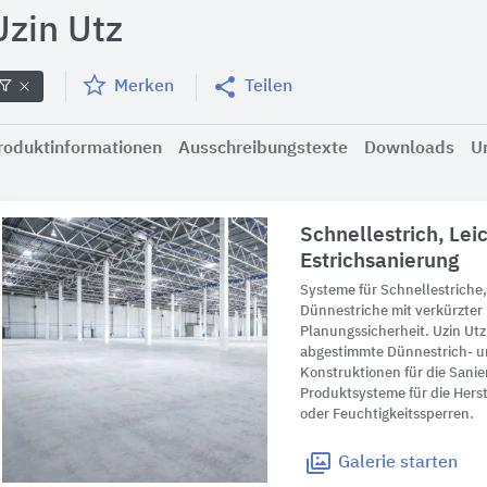
Uzin Utz
Merken
Teilen
roduktinformationen
Ausschreibungstexte
Downloads
U
Schnellestrich, Leic
Estrichsanierung
Systeme für Schnellestriche,
Dünnestriche mit verkürzter
Planungssicherheit. Uzin Ut
abgestimmte Dünnestrich- un
Konstruktionen für die Sani
Produktsysteme für die Hers
oder Feuchtigkeitssperren.
Galerie
starten