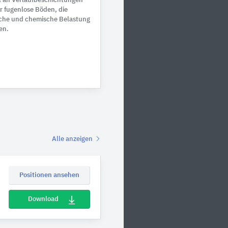
 an Verlaufbeschichtungen
 fugenlose Böden, die
che und chemische Belastung
en.
Alle anzeigen
Positionen ansehen
Download