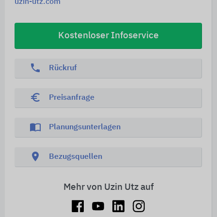
uzin-utz.com
Kostenloser Infoservice
phone
Rückruf
euro_symbol
Preisanfrage
import_contacts
Planungsunterlagen
location_on
Bezugsquellen
Mehr von Uzin Utz auf