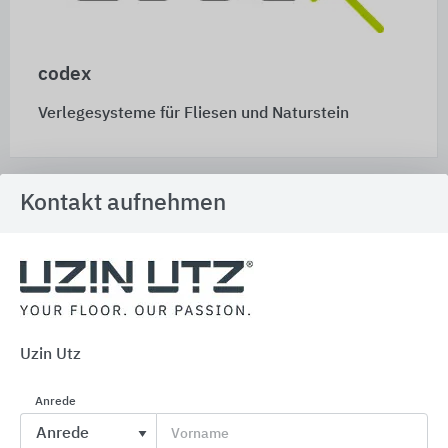
codex
Verlegesysteme für Fliesen und Naturstein
Kontakt aufnehmen
Uzin Utz
Pajarito
Hochwertige Maler-, Putz- und
Anrede
Trockenbauwerkzeuge
Vorname