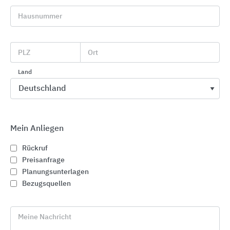
Architekten und Bauherren widmet sich
UZIN UTZ
seit mehr als 100 Jahren der Aufgabe, Verarbeiter
Hausnummer
in allen Bereichen der Bodenverlegung
professionell zu unterstützen.
PLZ
Ort
Land
Serviceangebote und Dienstleistungen
Beratung
Mein Anliegen
Als Systempartner von Bauherren, Planern,
Rückruf
Architekten und des Handwerks bietet UZIN UTZ
Preisanfrage
umfangreiche persönliche und digitale
Planungsunterlagen
Beratungsdienstleistungen, beispielsweise im
Bezugsquellen
Hinblick auf
Estrichlösungen, die Bauzeiten verkürzen und
Meine Nachricht
Planungssicherheit bieten