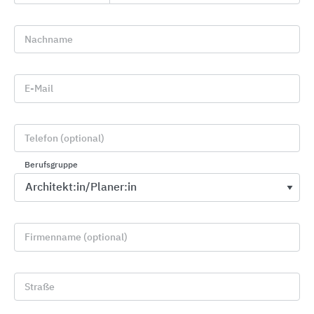
Nachname
UZIN UTZ: Know-How für den
Boden
E-Mail
Telefon (optional)
Berufsgruppe
Firmenname (optional)
Straße
Als Systempartner des Handwerks, von Planern,