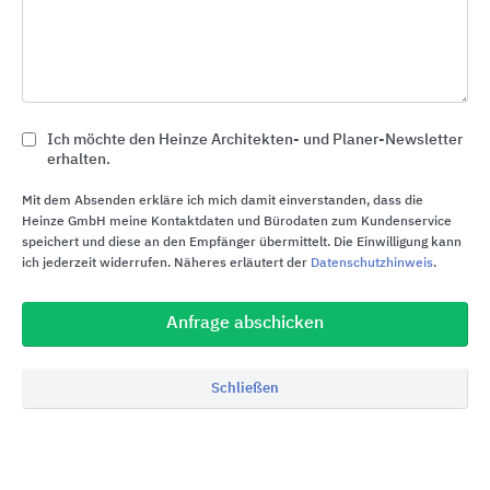
Leichtestrichkonstruktionen oder
dünnschichtige Estrichkonstruktionen für die
Sanierung
Rückbaubare und nachhaltige Produktsysteme
Ich möchte den Heinze Architekten- und Planer-Newsletter
(z.B. nach DGNB, LEED, BREAM)
erhalten.
Baustellenbesichtigungen und
Mit dem Absenden erkläre ich mich damit einverstanden, dass die
Sanierungsempfehlungen
Heinze GmbH meine Kontaktdaten und Bürodaten zum Kundenservice
speichert und diese an den Empfänger übermittelt. Die Einwilligung kann
After-Sales-Service
ich jederzeit widerrufen. Näheres erläutert der
Datenschutzhinweis
.
Unterstützung bei der Erstellung von
objektspezifischen Ausschreibungstexten
Anfrage abschicken
BIM-Plug-in für ArchiCAD und Revit
Schließen
Empfehlung leistungsfähiger Boden-, Fliesen-
und Estrichlegerbetriebe
UZIN UTZ Bodenkompetenz