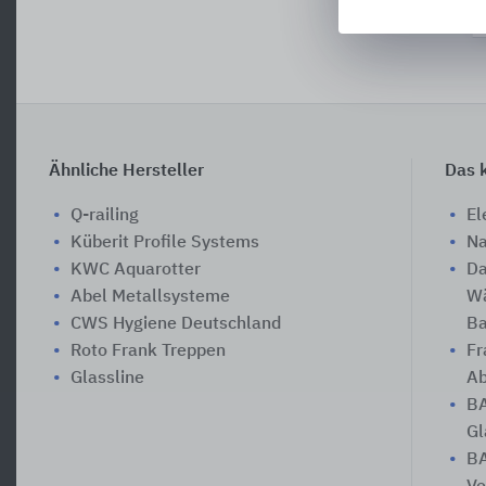
Ähnliche Hersteller
Das k
Q-railing
El
Küberit Profile Systems
Na
KWC Aquarotter
Da
Abel Metallsysteme
Wä
CWS Hygiene Deutschland
Ba
Roto Frank Treppen
Fr
Glassline
Ab
BA
Gl
BA