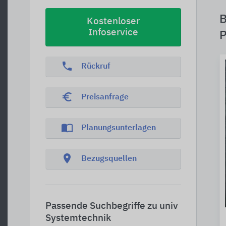
B
Kostenloser
Infoservice
P
phone
Rückruf
euro_symbol
Preisanfrage
import_contacts
Planungsunterlagen
location_on
Bezugsquellen
Passende Suchbegriffe zu univ
Systemtechnik