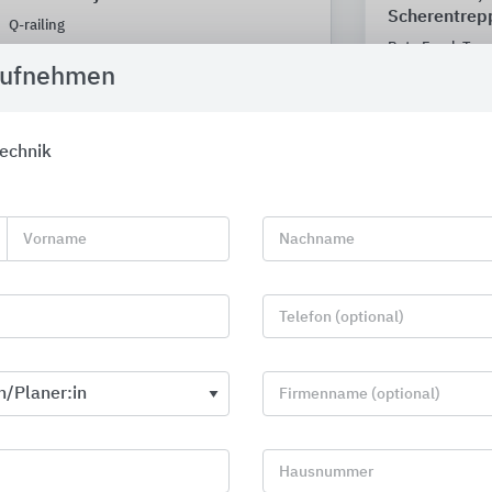
Scherentrep
Q-railing
Roto Frank Tre
aufnehmen
echnik
Vorname
Nachname
Telefon (optional)
Firmenname (optional)
Hausnummer
Produkte für Fassade und Wand
Glasgelände