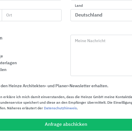
Saint-Gobain Weber
Glassline
Land
Ort
n
Meine Nachricht
ge
terlagen
llen
 den Heinze Architekten- und Planer-Newsletter erhalten.
n erkläre ich mich damit einverstanden, dass die Heinze GmbH meine Kontaktd
ndenservice speichert und diese an den Empfänger übermittelt. Die Einwilligung
ufen. Näheres erläutert der
Datenschutzhinweis
.
Türbandsysteme
CWS PureLin
Anfrage abschicken
Waschrauma
BaSys - Bartels Systembeschläge