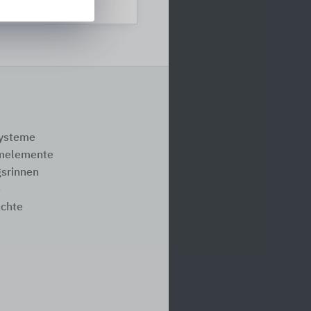
eutschland
systeme
melemente
srinnen
e
ächte