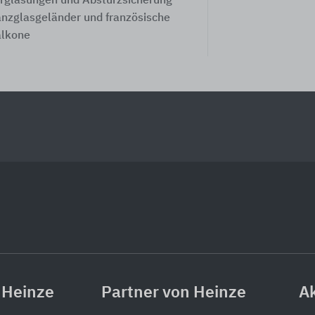
rglasungen und Absturzsicherung
nzglasgeländer und französische
lkone
 Heinze
Partner von Heinze
Ak