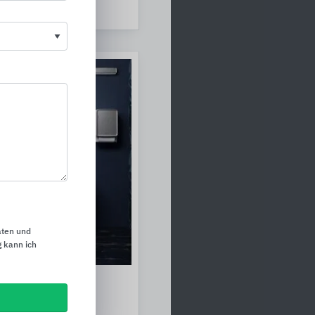
aten und
 kann ich
e
usstattungen