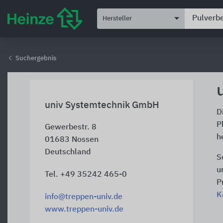
Hersteller
Suchergebnis
univ Systemtechnik GmbH
D
P
Gewerbestr. 8
h
01683
Nossen
Deutschland
S
u
Tel. +49 35242 465-0
P
K
info@treppen-univ.de
www.treppen-univ.de