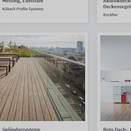
Messing, Edelstahl
Akustikdecke
Deckensegel
Küberit Profile Systems
Rockfon
Geländersysteme
Roto Dach-,