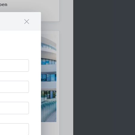
pen
ppen
r-Systeme