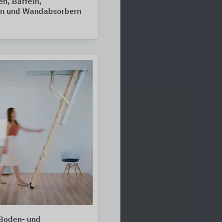
n, Baffeln,
n und Wandabsorbern
 Boden- und