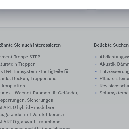
CWS Hygiene D
önnte Sie auch interessieren
Beliebte Suchen
ement-Treppe STEP
Abdichtungs
turstein-Treppen
Akustik-Däm
s H+L Bausystem - Fertigteile für
Entwässerung
nde, Decken, Treppen und
Pflasterstein
lkonplatten
Revisionssch
ames - Webnet-Rahmen für Geländer,
Solarsysteme
sperrungen, Sicherungen
LARDO hybrid - modulare
asgeländer mit Verstellbereich
LARDO glaswall - raumhohe