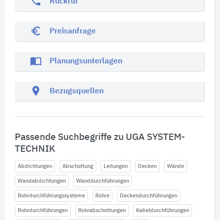
phone
Rückruf
euro_symbol
Preisanfrage
import_contacts
Planungsunterlagen
location_on
Bezugsquellen
Passende Suchbegriffe zu UGA SYSTEM-
TECHNIK
Abdichtungen
Abschottung
Leitungen
Decken
Wände
Wandabdichtungen
Wanddurchführungen
Rohrdurchführungssysteme
Rohre
Deckendurchführungen
Rohrdurchführungen
Rohrabschottungen
Kabeldurchführungen