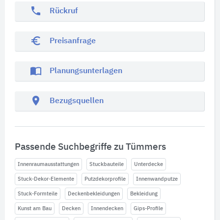
phone
Rückruf
euro_symbol
Preisanfrage
import_contacts
Planungsunterlagen
location_on
Bezugsquellen
Passende Suchbegriffe zu Tümmers
Innenraumausstattungen
Stuckbauteile
Unterdecke
Stuck-Dekor-Elemente
Putzdekorprofile
Innenwandputze
Stuck-Formteile
Deckenbekleidungen
Bekleidung
Kunst am Bau
Decken
Innendecken
Gips-Profile