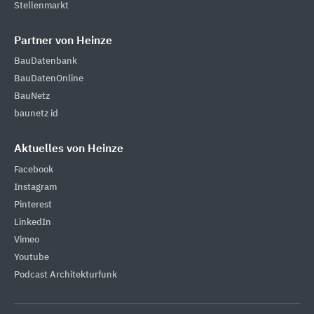
Stellenmarkt
Partner von Heinze
BauDatenbank
BauDatenOnline
BauNetz
baunetz id
Aktuelles von Heinze
Facebook
Instagram
Pinterest
LinkedIn
Vimeo
Youtube
Podcast Architekturfunk