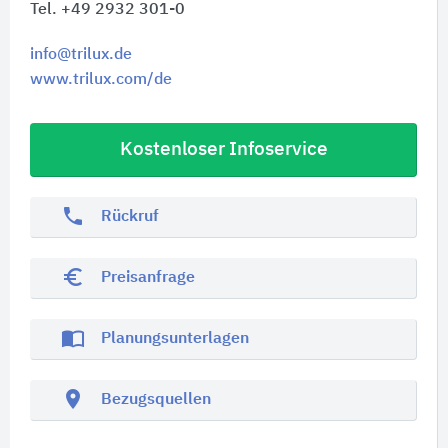
Tel. +49 2932 301-0
info@trilux.de
www.trilux.com/de
Kostenloser Infoservice
phone
Rückruf
euro_symbol
Preisanfrage
import_contacts
Planungsunterlagen
location_on
Bezugsquellen