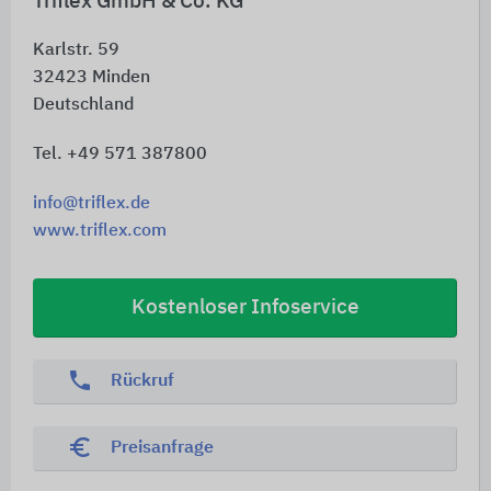
Triflex GmbH & Co. KG
Karlstr. 59
32423
Minden
Deutschland
Tel. +49 571 387800
info@triflex.de
www.triflex.com
Kostenloser Infoservice
phone
Rückruf
euro_symbol
Preisanfrage