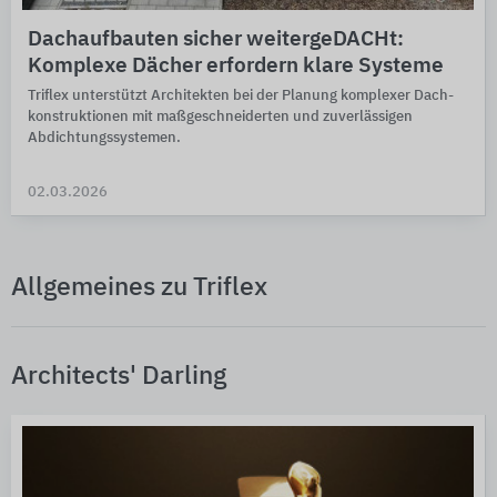
Dachaufbauten sicher weitergeDACHt:
Komplexe Dächer erfordern klare Systeme
Triflex unterstützt Archi­tek­ten bei der Pla­nung komplexer Dach­
kon­struk­tio­nen mit maß­ge­schnei­derten und zuverlässigen
Abdichtungs­systemen.
02.03.2026
Allgemeines zu Triflex
Architects' Darling