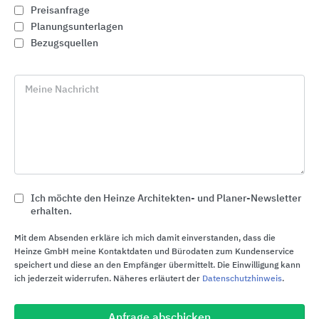
Gebäude aller Art vor eindringender Nässe und
Preisanfrage
Feuchtigkeit zu schützen und die Sicherheit im
Planungsunterlagen
Straßenverkehr durch Markierungen zu steigern.
Bezugsquellen
Gelebte Verantwortung
Meine Nachricht
Umweltschutz, Nachhaltigkeit und schonender
Umgang mit den zur Verfügung stehenden
Ressourcen: Das sind die Maßstäbe für
verantwortungsbewusstes Handeln. Gemeinsam
mit dem Schwesterunternehmen Follmann & Co.
setzt sich Triflex für umweltgerechtes Verhalten
Ich möchte den Heinze Architekten- und Planer-Newsletter
und hohe Sicherheitsstandards für Kunden,
erhalten.
Lieferanten, Behörden und Mitarbeiter ein. Triflex
Mit dem Absenden erkläre ich mich damit einverstanden, dass die
arbeitet nach folgenden zertifizierten Qualitäts-
Heinze GmbH meine Kontaktdaten und Bürodaten zum Kundenservice
und Umweltnormen:
speichert und diese an den Empfänger übermittelt. Die Einwilligung kann
ich jederzeit widerrufen. Näheres erläutert der
Datenschutzhinweis
.
Zertifizierung ISO 9001:2000
Zertifizierung DIN EN 14001
Anfrage abschicken