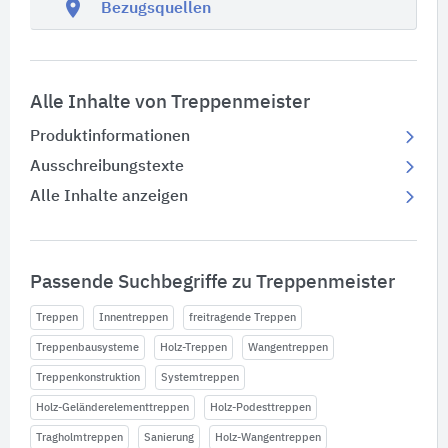
location_on
Bezugsquellen
Alle Inhalte von Treppenmeister
Produktinformationen
Ausschreibungstexte
Alle Inhalte anzeigen
Passende Suchbegriffe zu Treppenmeister
Treppen
Innentreppen
freitragende Treppen
Treppenbausysteme
Holz-Treppen
Wangentreppen
Treppenkonstruktion
Systemtreppen
Holz-Geländerelementtreppen
Holz-Podesttreppen
Tragholmtreppen
Sanierung
Holz-Wangentreppen