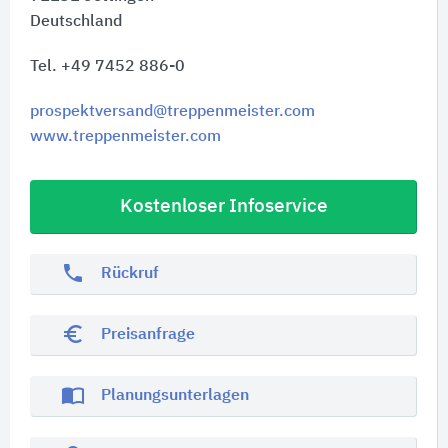
Deutschland
Tel. +49 7452 886-0
prospektversand@treppenmeister.com
www.treppenmeister.com
Kostenloser Infoservice
phone
Rückruf
euro_symbol
Preisanfrage
import_contacts
Planungsunterlagen