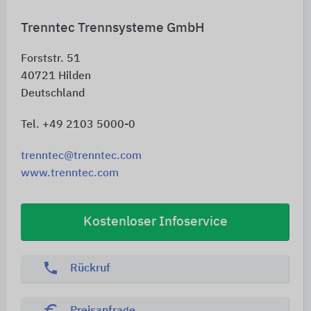
Trenntec Trennsysteme GmbH
Forststr. 51
40721
Hilden
Deutschland
Tel. +49 2103 5000-0
trenntec@trenntec.com
www.trenntec.com
Kostenloser Infoservice
phone
Rückruf
euro_symbol