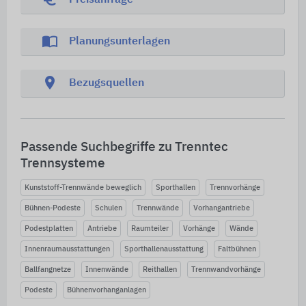
Preisanfrage
import_contacts
Planungsunterlagen
location_on
Bezugsquellen
Passende Suchbegriffe zu Trenntec
Trennsysteme
Kunststoff-Trennwände beweglich
Sporthallen
Trennvorhänge
Bühnen-Podeste
Schulen
Trennwände
Vorhangantriebe
Podestplatten
Antriebe
Raumteiler
Vorhänge
Wände
Innenraumausstattungen
Sporthallenausstattung
Faltbühnen
Ballfangnetze
Innenwände
Reithallen
Trennwandvorhänge
Podeste
Bühnenvorhanganlagen