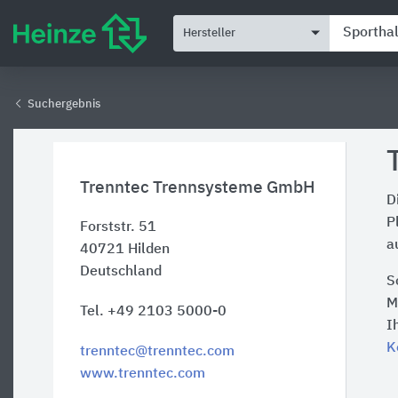
Hersteller
Suchergebnis
Trenntec Trennsysteme GmbH
D
P
Forststr. 51
a
40721
Hilden
Deutschland
S
M
Tel. +49 2103 5000-0
I
K
trenntec@trenntec.com
www.trenntec.com