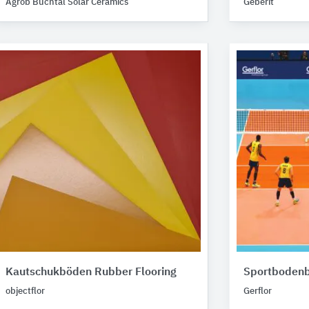
Agrob Buchtal Solar Ceramics
Geberit
Kautschukböden Rubber Flooring
Sportboden
objectflor
Gerflor