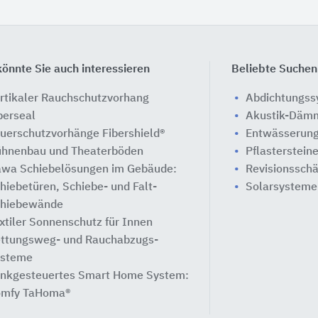
önnte Sie auch interessieren
Beliebte Suchen
rtikaler Rauchschutzvorhang
Abdichtungs
berseal
Akustik-Däm
uerschutzvorhänge Fibershield®
Entwässerung
hnenbau und Theaterböden
Pflasterstein
wa Schiebelösungen im Gebäude:
Revisionssch
hiebetüren, Schiebe- und Falt-
Solarsysteme
hiebewände
xtiler Sonnenschutz für Innen
ttungsweg- und Rauchabzugs-
steme
nkgesteuertes Smart Home System:
mfy TaHoma®