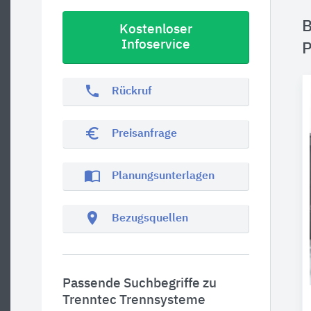
B
Kostenloser
Infoservice
P
phone
Rückruf
euro_symbol
Preisanfrage
import_contacts
Planungsunterlagen
location_on
Bezugsquellen
Passende Suchbegriffe zu
Trenntec Trennsysteme