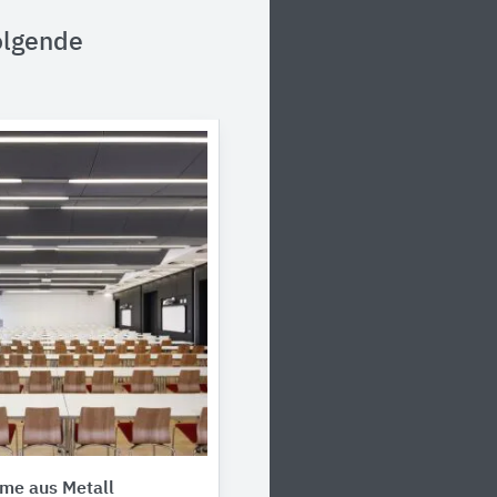
olgende
me aus Metall