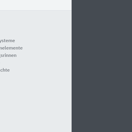
systeme
melemente
srinnen
e
ächte