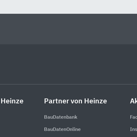
 Heinze
Partner von Heinze
Ak
BauDatenbank
Fa
BauDatenOnline
In