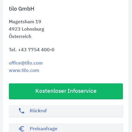
tilo GmbH
Magetsham 19
4923
Lohnsburg
Österreich
Tel. +43 7754 400-0
office@tilo.com
www.tilo.com
Kostenloser Infoservice
phone
Rückruf
euro_symbol
Preisanfrage