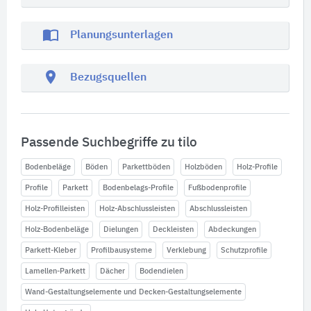
import_contacts
Planungsunterlagen
location_on
Bezugsquellen
Passende Suchbegriffe zu tilo
Bodenbeläge
Böden
Parkettböden
Holzböden
Holz-Profile
Profile
Parkett
Bodenbelags-Profile
Fußbodenprofile
Holz-Profilleisten
Holz-Abschlussleisten
Abschlussleisten
Holz-Bodenbeläge
Dielungen
Deckleisten
Abdeckungen
Parkett-Kleber
Profilbausysteme
Verklebung
Schutzprofile
Lamellen-Parkett
Dächer
Bodendielen
Wand-Gestaltungselemente und Decken-Gestaltungselemente