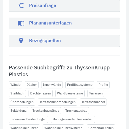
euro_symbol
Preisanfrage
import_contacts
Planungsunterlagen
location_on
Bezugsquellen
Passende Suchbegriffe zu ThyssenKrupp
Plastics
Wände
Dächer
Innenwände
Profilbausysteme
Profile
Steildach
Dachterrassen
Wandbausysteme
Terrassen
Überdachungen
Terrassenüberdachungen
Terrassendächer
Bekleidung
Trockenbauwände
Trockenausbau
Innenwandbekleidungen
Montagewände, Trockenbau
Wandbekleidungen
Wandbekleidungssysteme
Gartenbau-Folien