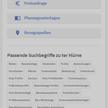
euro_symbol
Preisanfrage
import_contacts
Planungsunterlagen
location_on
Bezugsquellen
Passende Suchbegriffe zu ter Hürne
Böden
Bodenbeläge
Holzböden
Profile
Abdeckungen
Deckleisten
Wände
Innenwände
Bekleidung
Unterdecke
Holz-Profile
Decken
Holz-Profilleisten
Trockenausbau
Fußbodenprofile
Bodenbelags-Profile
Deckenbekleidungen
Holz-Bodenbeläge
Wandbausysteme
Parkettböden
Profilbausysteme
Bau-Werkzeuge
Innenwandbekleidungen
Wandbekleidungen
Baustellen-Ausrüstung