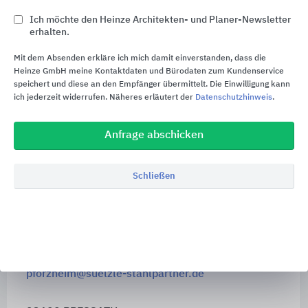
99734 NORDHAUSEN
Ich möchte den Heinze Architekten- und Planer-Newsletter
erhalten.
Südstraße 11
Tel. +49 3631 9062 - 0
Mit dem Absenden erkläre ich mich damit einverstanden, dass die
Heinze GmbH meine Kontaktdaten und Bürodaten zum Kundenservice
nordhausen@suelzle-stahlpartner.de
speichert und diese an den Empfänger übermittelt. Die Einwilligung kann
ich jederzeit widerrufen. Näheres erläutert der
Datenschutzhinweis
.
56291 PFALZFELD
Industriestraße 4
Anfrage abschicken
Tel. +49 6746 9444 – 0
pfalzfeld@suelzle-stahlpartner.de
Schließen
75179 PFORZHEIM
Im Hinteren Zeil 15
Tel. +49 7231 41909 - 0
pforzheim@suelzle-stahlpartner.de