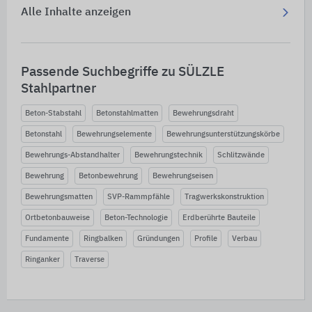
Alle Inhalte anzeigen
Passende Suchbegriffe zu SÜLZLE
Stahlpartner
Beton-Stabstahl
Betonstahlmatten
Bewehrungsdraht
Betonstahl
Bewehrungselemente
Bewehrungsunterstützungskörbe
Bewehrungs-Abstandhalter
Bewehrungstechnik
Schlitzwände
Bewehrung
Betonbewehrung
Bewehrungseisen
Bewehrungsmatten
SVP-Rammpfähle
Tragwerkskonstruktion
Ortbetonbauweise
Beton-Technologie
Erdberührte Bauteile
Fundamente
Ringbalken
Gründungen
Profile
Verbau
Ringanker
Traverse