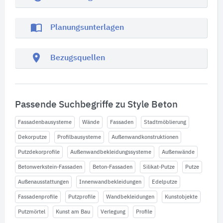
import_contacts
Planungsunterlagen
location_on
Bezugsquellen
Passende Suchbegriffe zu Style Beton
Fassadenbausysteme
Wände
Fassaden
Stadtmöblierung
Dekorputze
Profilbausysteme
Außenwandkonstruktionen
Putzdekorprofile
Außenwandbekleidungssysteme
Außenwände
Betonwerkstein-Fassaden
Beton-Fassaden
Silikat-Putze
Putze
Außenausstattungen
Innenwandbekleidungen
Edelputze
Fassadenprofile
Putzprofile
Wandbekleidungen
Kunstobjekte
Putzmörtel
Kunst am Bau
Verlegung
Profile