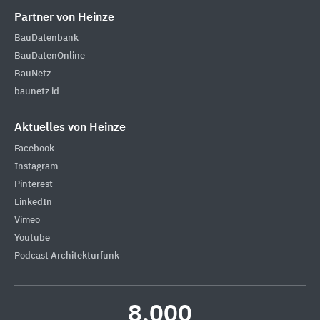
Partner von Heinze
BauDatenbank
BauDatenOnline
BauNetz
baunetz id
Aktuelles von Heinze
Facebook
Instagram
Pinterest
LinkedIn
Vimeo
Youtube
Podcast Architekturfunk
8.000