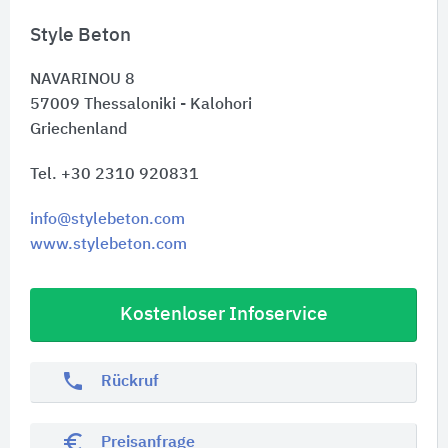
Style Beton
NAVARINOU 8
57009
Thessaloniki - Kalohori
Griechenland
Tel. +30 2310 920831
info@stylebeton.com
www.stylebeton.com
Kostenloser Infoservice
phone
Rückruf
euro_symbol
Preisanfrage