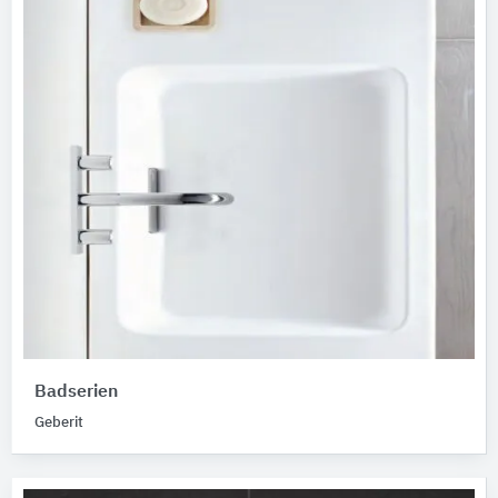
Badserien
Geberit