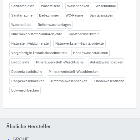
Sanitärobjekte
Waschtische
Waschbecken
Waschräume
Sanitärräume
Badezimmer
WC-Räume
Sanitäranlagen
Waschplätze
Reihenwaschanlagen
Mineralwerkstoff-Sanitärobjekte
Kunstharzwerkstein
Naturstein-Agglomerate
Naturwerkstein-Sanitärobjekte
Vorgefertigte Installationseinheiten
Händewaschstationen
Badobjekte
Mineralwerkstoff-Waschtische
Aufsatzwaschbecken
Doppelwaschtische
Mineralwerkstoff-Waschbecken
Doppelwaschbecken
Unterbauwaschbecken
Einbauwaschtische
Eckwaschbecken
Ähnliche Hersteller
GROHE