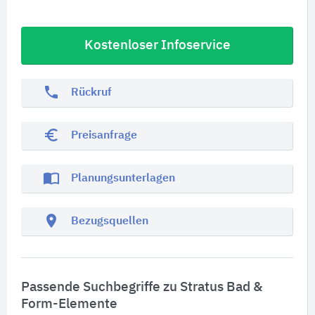
Kostenloser Infoservice
phone
Rückruf
euro_symbol
Preisanfrage
import_contacts
Planungsunterlagen
location_on
Bezugsquellen
Passende Suchbegriffe zu Stratus Bad &
Form-Elemente