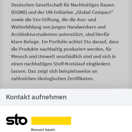
Deutschen Gesellschaft für Nachhaltiges Bauen
(DGNB) und der UN-Initiative „Global Compact“
sowie die Sto-Stiftung, die die Aus- und
Weiterbildung von jungen Handwerkern und
Architekturstudenten unterstützt, sind hierfür
klare Belege. Im Portfolio achtet Sto darauf, dass
die Produkte nachhaltig produziert werden, für
Mensch und Umwelt unschädlich sind und sich in
einen nachhaltigen Stoff-Kreislauf eingliedern
lassen. Das zeigt sich beispielsweise an
zahlreichen ökologischen Zertifikaten.
Technisches Know-how, ein umfangreicher
Kontakt aufnehmen
Musterservice und internationale Erfahrung mit
erprobten Systemen: Die Marke Sto steht für eine
umfassende System- und Oberflächenkompetenz.