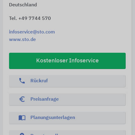
Deutschland
Tel. +49 7744 570
infoservice@sto.com
www.sto.de
Kostenloser Infoservice
phone
Rückruf
euro_symbol
Preisanfrage
import_contacts
Planungsunterlagen