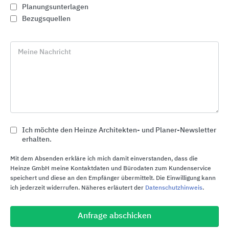
Planungsunterlagen
Bezugsquellen
Beratung – umfassend und
kompetent
Meine Nachricht
Ich möchte den Heinze Architekten- und Planer-Newsletter
erhalten.
Mit dem Absenden erkläre ich mich damit einverstanden, dass die
Heinze GmbH meine Kontaktdaten und Bürodaten zum Kundenservice
speichert und diese an den Empfänger übermittelt. Die Einwilligung kann
ich jederzeit widerrufen. Näheres erläutert der
Datenschutzhinweis
.
Geschäftspartner kompetent und umfassend zu
beraten, ist ein wichtiger Bestandteil der Leistung
Anfrage abschicken
von Sto. Verkaufsberater, Projektmanager und das