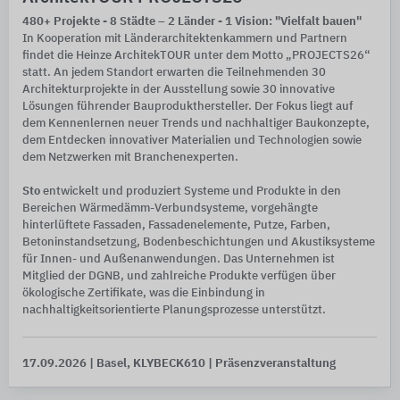
480+ Projekte - 8 Städte – 2 Länder - 1 Vision: "Vielfalt bauen"
In Kooperation mit Länderarchitektenkammern und Partnern
findet die Heinze ArchitekTOUR unter dem Motto „PROJECTS26“
statt. An jedem Standort erwarten die Teilnehmenden 30
Architekturprojekte in der Ausstellung sowie 30 innovative
Lösungen führender Bauprodukthersteller. Der Fokus liegt auf
dem Kennenlernen neuer Trends und nachhaltiger Baukonzepte,
dem Entdecken innovativer Materialien und Technologien sowie
dem Netzwerken mit Branchenexperten.
Sto
entwickelt und produziert Systeme und Produkte in den
Bereichen Wärmedämm-Verbundsysteme, vorgehängte
hinterlüftete Fassaden, Fassadenelemente, Putze, Farben,
Betoninstandsetzung, Bodenbeschichtungen und Akustiksysteme
für Innen- und Außenanwendungen. Das Unternehmen ist
Mitglied der DGNB, und zahlreiche Produkte verfügen über
ökologische Zertifikate, was die Einbindung in
nachhaltigkeitsorientierte Planungsprozesse unterstützt.
17.09.2026
| Basel, KLYBECK610
| Präsenzveranstaltung