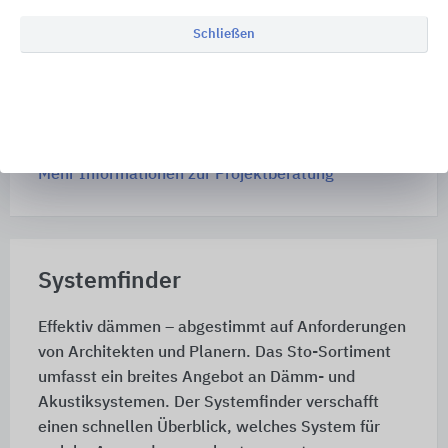
technische Support Center betreuen
Fachhandwerker, Planer oder Investoren
Schließen
persönlich: von der Entwurfs- und Planungsphase
bis zum fertigen Objekt. Sto kümmert sich um
sämtliche Detailfragen und koordiniert die
unterschiedlichen Abläufe mit allen Beteiligten.
Mehr Informationen zur Projektberatung
Systemfinder
Effektiv dämmen – abgestimmt auf Anforderungen
von Architekten und Planern. Das Sto-Sortiment
umfasst ein breites Angebot an Dämm- und
Akustiksystemen. Der Systemfinder verschafft
einen schnellen Überblick, welches System für