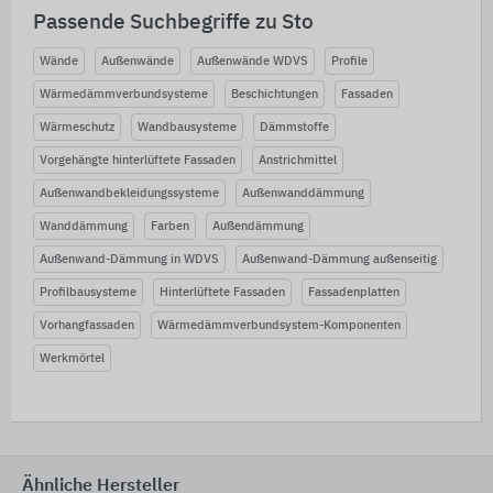
Passende Suchbegriffe zu Sto
Wände
Außenwände
Außenwände WDVS
Profile
Wärmedämmverbundsysteme
Beschichtungen
Fassaden
Wärmeschutz
Wandbausysteme
Dämmstoffe
Vorgehängte hinterlüftete Fassaden
Anstrichmittel
Außenwandbekleidungssysteme
Außenwanddämmung
Wanddämmung
Farben
Außendämmung
Außenwand-Dämmung in WDVS
Außenwand-Dämmung außenseitig
Profilbausysteme
Hinterlüftete Fassaden
Fassadenplatten
Vorhangfassaden
Wärmedämmverbundsystem-Komponenten
Werkmörtel
Ähnliche Hersteller