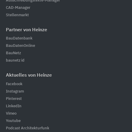
Ausschreibungstexte-Manager
CAD-Manager
Stellenmarkt
Partner von Heinze
BauDatenbank
BauDatenOnline
BauNetz
baunetz id
Aktuelles von Heinze
Facebook
Instagram
Pinterest
LinkedIn
Vimeo
Youtube
Podcast Architekturfunk