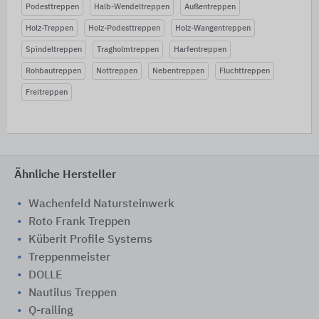
Podesttreppen
Halb-Wendeltreppen
Außentreppen
Holz-Treppen
Holz-Podesttreppen
Holz-Wangentreppen
Spindeltreppen
Tragholmtreppen
Harfentreppen
Rohbautreppen
Nottreppen
Nebentreppen
Fluchttreppen
Freitreppen
Ähnliche Hersteller
Wachenfeld Natursteinwerk
Roto Frank Treppen
Küberit Profile Systems
Treppenmeister
DOLLE
Nautilus Treppen
Q-railing