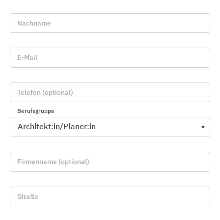
Nachname
Katalog anfordern
E-Mail
Katalog anfordern
Telefon (optional)
Berufsgruppe
Treppenfachmann vor Ort
Treppenfachmann vor Ort
Firmenname (optional)
Nachhaltigkeitsinformationen
Straße
Nachhaltiger Treppenbau