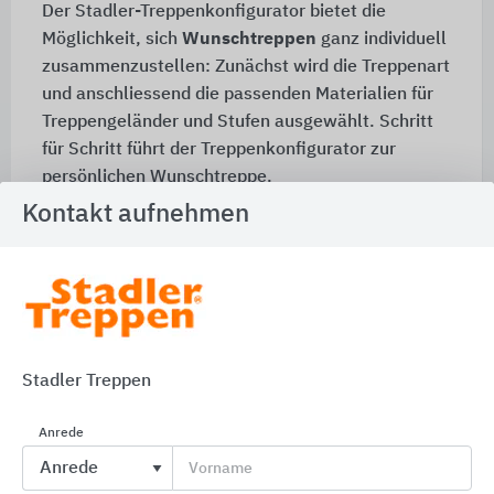
Der Stadler-Treppenkonfigurator bietet die
Möglichkeit, sich
Wunschtreppen
ganz individuell
zusammenzustellen: Zunächst wird die Treppenart
und anschliessend die passenden Materialien für
Treppengeländer und Stufen ausgewählt. Schritt
für Schritt führt der Treppenkonfigurator zur
persönlichen Wunschtreppe.
Kontakt aufnehmen
Treppenkonfigurator
Angebotsanfrage
Stadler Treppen
In nur 2 Schritten erstellt StadlerTreppen ein
Angebot für individuelle Treppengestaltug -
Anrede
kostenlos und unverbindlich.
Vorname
Anfrage Formular