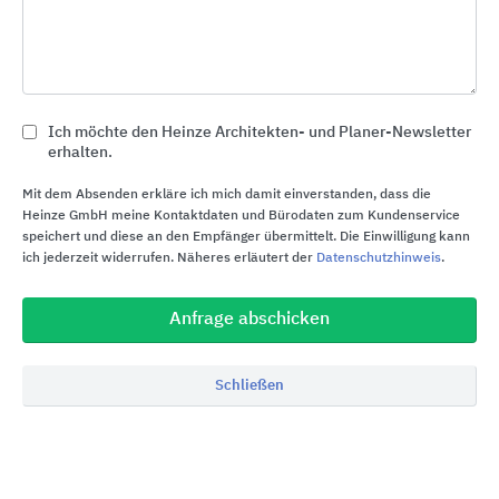
Schadstoffarm geprüft
: Zertifizierungen
gemäß eco-INSTITUT und SHI bestätigen
geringe Emissionen von VOC, Formaldehyd,
Borverbindungen, etc.
Ich möchte den Heinze Architekten- und Planer-Newsletter
EU-Taxonomie & DGNB/BREEAM/BNB
: Die
erhalten.
Treppe erfüllt Anforderungen der EU-
Mit dem Absenden erkläre ich mich damit einverstanden, dass die
Taxonomie sowie diverse Zertifizierungen für
Heinze GmbH meine Kontaktdaten und Bürodaten zum Kundenservice
nachhaltiges Bauen (DGNB, BNB, BREEAM).
speichert und diese an den Empfänger übermittelt. Die Einwilligung kann
ich jederzeit widerrufen. Näheres erläutert der
Datenschutzhinweis
.
Materialien und Emissionen
Holz:
Verwendet werden Hölzer aus
Anfrage abschicken
zertifizierter, nachhaltiger Forstwirtschaft
(PEFC/FSC); wasserbasierte Lacke sorgen für
Schließen
emissionsarme Oberflächen
Stahl:
Stahlteile sind langlebig, modular und
gut recycelbar; Rostschutzfarbe "Wi‑Hansa
Primer" ist emissionsgeprüft und wohngesund.