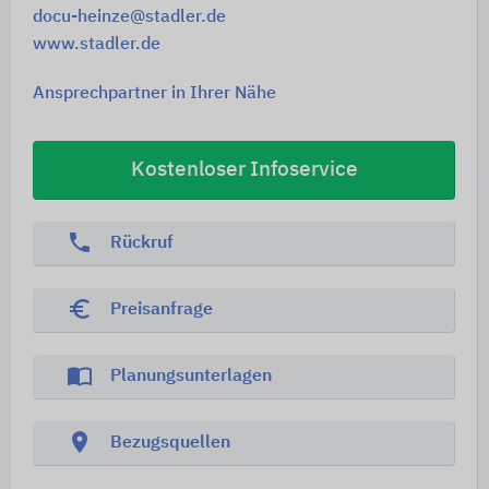
docu-heinze@stadler.de
www.stadler.de
Ansprechpartner in Ihrer Nähe
Kostenloser Infoservice
phone
Rückruf
euro_symbol
Preisanfrage
import_contacts
Planungsunterlagen
location_on
Bezugsquellen