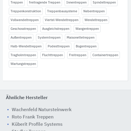
Treppen
freitragende Treppen
Innentreppen
Spindeltreppen
Treppenkonstruktion
Treppenbausysteme
Nebentreppen
Vollwendeltreppen
Viertel-Wendeltreppen
Wendeltreppen
Geschosstreppen
Ausgleichstreppen
Wangentreppen
Außentreppen
Systemtreppen
Maisonettetreppen
Halb-Wendeltreppen
Podesttreppen
Bogentreppen
Tragholmtreppen
Fluchttreppen
Freitreppen
Containertreppen
Wartungstreppen
Ähnliche Hersteller
Wachenfeld Natursteinwerk
Roto Frank Treppen
Küberit Profile Systems