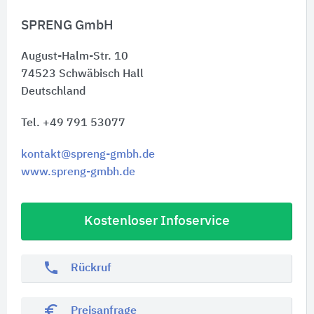
SPRENG GmbH
August-Halm-Str. 10
74523
Schwäbisch Hall
Deutschland
Tel. +49 791 53077
kontakt@spreng-gmbh.de
www.spreng-gmbh.de
Kostenloser Infoservice
phone
Rückruf
euro_symbol
Preisanfrage