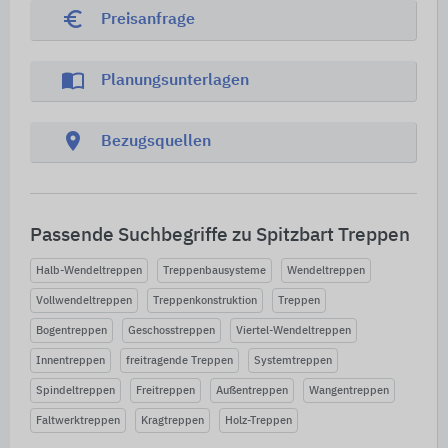
euro_symbol
Preisanfrage
import_contacts
Planungsunterlagen
location_on
Bezugsquellen
Passende Suchbegriffe zu Spitzbart Treppen
Halb-Wendeltreppen
Treppenbausysteme
Wendeltreppen
Vollwendeltreppen
Treppenkonstruktion
Treppen
Bogentreppen
Geschosstreppen
Viertel-Wendeltreppen
Innentreppen
freitragende Treppen
Systemtreppen
Spindeltreppen
Freitreppen
Außentreppen
Wangentreppen
Faltwerktreppen
Kragtreppen
Holz-Treppen