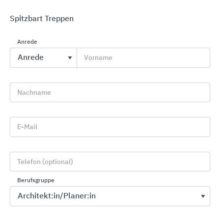
Spitzbart Treppen
Anrede
Vorname
Individuelle Stahltreppen
Nautilus Treppen
Nachname
E-Mail
Telefon (optional)
Berufsgruppe