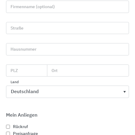
Firmenname (optional)
Straße
Hausnummer
Vielseitige Treppenmodelle
PLZ
Ort
Treppenmeister
Land
Mein Anliegen
Rückruf
Preisanfrage