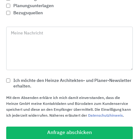
Planungsunterlagen
Bezugsquellen
Meine Nachricht
Ich möchte den Heinze Architekten- und Planer-Newsletter
erhalten.
SPRENG-Stahltreppen als Individualtreppen
Mit dem Absenden erkläre ich mich damit einverstanden, dass die
SPRENG
Heinze GmbH meine Kontaktdaten und Bürodaten zum Kundenservice
speichert und diese an den Empfänger übermittelt. Die Einwilligung kann
ich jederzeit widerrufen. Näheres erläutert der
Datenschutzhinweis
.
Anfrage abschicken