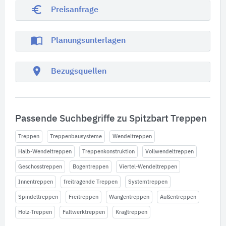
euro_symbol
Preisanfrage
import_contacts
Planungsunterlagen
location_on
Bezugsquellen
Passende Suchbegriffe zu Spitzbart Treppen
Treppen
Treppenbausysteme
Wendeltreppen
Halb-Wendeltreppen
Treppenkonstruktion
Vollwendeltreppen
Geschosstreppen
Bogentreppen
Viertel-Wendeltreppen
Innentreppen
freitragende Treppen
Systemtreppen
Spindeltreppen
Freitreppen
Wangentreppen
Außentreppen
Holz-Treppen
Faltwerktreppen
Kragtreppen