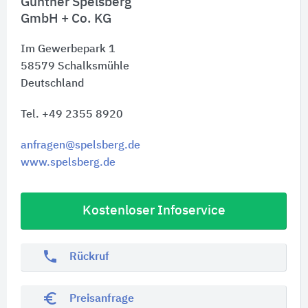
Günther Spelsberg
GmbH + Co. KG
Im Gewerbepark 1
58579
Schalksmühle
Deutschland
Tel. +49 2355 8920
anfragen@spelsberg.de
www.spelsberg.de
Kostenloser Infoservice
phone
Rückruf
euro_symbol
Preisanfrage