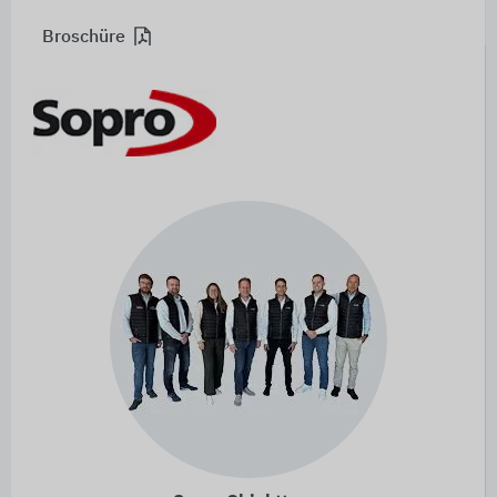
Broschüre
Nachhaltig|Emissionsarm|Umweltverträglich|Wohnges
Broschüre
WIR HANDELN NACHHALTIG! -
Weniger Emissionen für eine lebenswerte Zukunft.