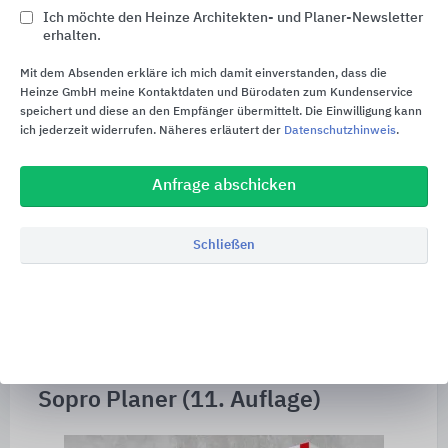
Ich möchte den Heinze Architekten- und Planer-Newsletter
erhalten.
Mit dem Absenden erkläre ich mich damit einverstanden, dass die
Heinze GmbH meine Kontaktdaten und Bürodaten zum Kundenservice
speichert und diese an den Empfänger übermittelt. Die Einwilligung kann
Die Sopro ProfiAkademie bietet Fachhandel und
ich jederzeit widerrufen. Näheres erläutert der
Datenschutzhinweis
.
Handwerk, sowie Planern und Sachverständigen
wichtiges, anwendungsorientiertes Wissen.
Anfrage abschicken
Professionelles Know-how, abgestimmt auf die
Schließen
spezifischen Bedürfnisse.
Weitere Informationen und Seminar-Programm
Sopro Planer (11. Auflage)