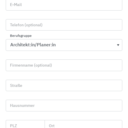
Telefax: +49 (0) 611 1707-280
E-Mail
E-Mail:
anwendungstechnik@sopro.com
Telefon (optional)
Berufsgruppe
Sopro Objektberatung
Firmenname (optional)
Straße
Hausnummer
Das Team der Sopro Objektberatung
PLZ
Ort