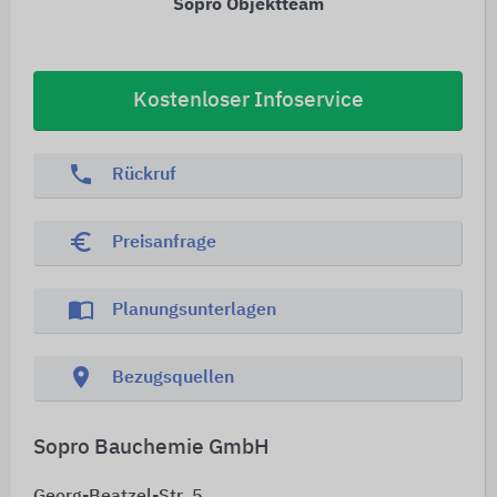
Sopro Objektteam
Kostenloser Infoservice
phone
Rückruf
euro_symbol
Preisanfrage
import_contacts
Planungsunterlagen
location_on
Bezugsquellen
Sopro Bauchemie GmbH
Georg-Beatzel-Str. 5