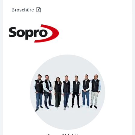
Broschüre
Nachhaltig|Emissionsarm|Umweltverträglich|Wohnges
Broschüre
WIR HANDELN NACHHALTIG! -
Weniger Emissionen für eine lebenswerte Zukunft.