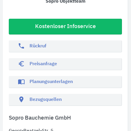
Sopro Objektteam
Kostenloser Infoservice
phone
Rückruf
euro_symbol
Preisanfrage
import_contacts
Planungsunterlagen
location_on
Bezugsquellen
Sopro Bauchemie GmbH
Georg-Beatzel-Str. 5