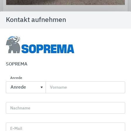
Druckwasserdichte Einbauteile für den Betonbau
Kontakt aufnehmen
KRASO
SOPREMA
Anrede
Vorname
Nachname
E-Mail