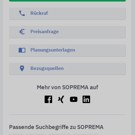
phone
Rückruf
euro_symbol
Preisanfrage
import_contacts
Planungsunterlagen
location_on
Bezugsquellen
Mehr von SOPREMA auf
Passende Suchbegriffe zu SOPREMA