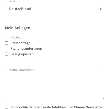
Land
Mein Anliegen
Rückruf
Preisanfrage
Anschlussfugen im Hochbau, Abdichtungssysteme
Planungsunterlagen
für Fenster, Türen und Fassaden
Bezugsquellen
HANNO
Meine Nachricht
Ich möchte den Heinze Architekten- und Planer-Newsletter